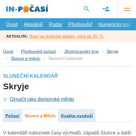
Přejít
na
hlavní
obsah
Úvod
Aktuálně
Radar
Předpověď
Numerický model
Vrací se tropické teploty, zítra až 35 °C
AKTUALITA:
Úvod
Předpověď počasí
Jihomoravský kraj
Skryje
Slunce a měsíc
Sluneční kalendář
SLUNEČNÍ KALENDÁŘ
Skryje
Označit jako domovské město
Počasí
Slunce a Měsíc
Kvalita ovzduší
V kalendáři naleznete časy východů, západů Slunce a další