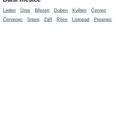
Leden
Únor
Březen
Duben
Květen
Červen
Červenec
Srpen
Září
Říjen
Listopad
Prosinec