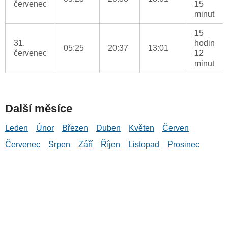
červenec
15
minut
15
31.
hodin
05:25
20:37
13:01
červenec
12
minut
Další měsíce
Leden
Únor
Březen
Duben
Květen
Červen
Červenec
Srpen
Září
Říjen
Listopad
Prosinec