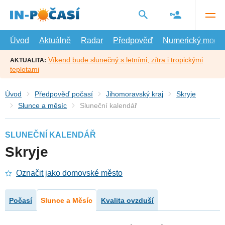
Přejít
na
hlavní
obsah
Úvod
Aktuálně
Radar
Předpověď
Numerický model
Víkend bude slunečný s letními, zítra i tropickými
AKTUALITA:
teplotami
Úvod
Předpověď počasí
Jihomoravský kraj
Skryje
Slunce a měsíc
Sluneční kalendář
SLUNEČNÍ KALENDÁŘ
Skryje
Označit jako domovské město
Počasí
Slunce a Měsíc
Kvalita ovzduší