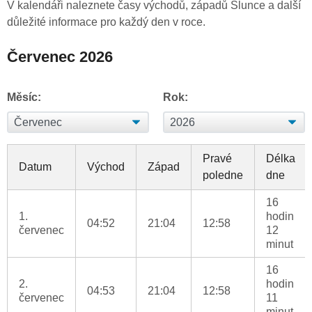
V kalendáři naleznete časy východů, západů Slunce a další
důležité informace pro každý den v roce.
Červenec 2026
Měsíc:
Rok:
Pravé
Délka
Datum
Východ
Západ
poledne
dne
16
1.
hodin
04:52
21:04
12:58
červenec
12
minut
16
2.
hodin
04:53
21:04
12:58
červenec
11
minut