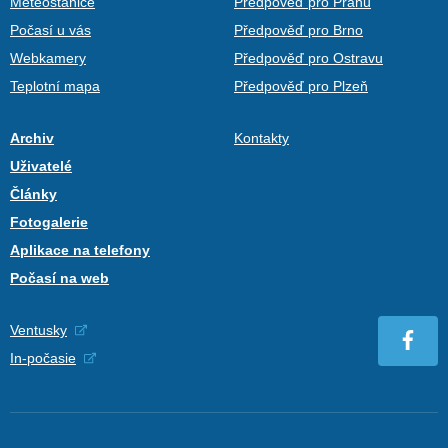
Meteostanice
Předpověď pro Prahu
Počasí u vás
Předpověď pro Brno
Webkamery
Předpověď pro Ostravu
Teplotní mapa
Předpověď pro Plzeň
Archiv
Kontakty
Uživatelé
Články
Fotogalerie
Aplikace na telefony
Počasí na web
Ventusky
In-počasie