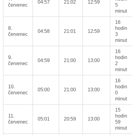
04:57
21:02
12:59
červenec
5
minut
16
8.
hodin
04:58
21:01
12:59
červenec
3
minut
16
9.
hodin
04:59
21:00
13:00
červenec
2
minut
16
10.
hodin
05:00
21:00
13:00
červenec
0
minut
15
11.
hodin
05:01
20:59
13:00
červenec
59
minut