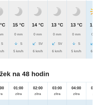
 °C
15 °C
14 °C
13 °C
13 °C
12 °C
mm
0 mm
0 mm
0 mm
0 mm
0 mm
S
S
SV
SV
S
SV
m/h
5 km/h
6 km/h
6 km/h
5 km/h
6 km/h
žek na 48 hodin
:00
01:00
02:00
03:00
04:00
05:00
ra
zítra
zítra
zítra
zítra
zítra