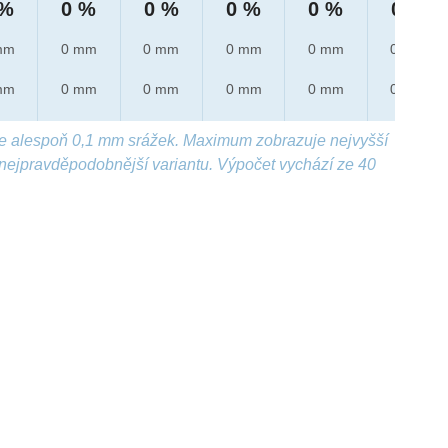
 %
0 %
0 %
0 %
0 %
0 %
mm
0 mm
0 mm
0 mm
0 mm
0 mm
mm
0 mm
0 mm
0 mm
0 mm
0 mm
e alespoň 0,1 mm srážek. Maximum zobrazuje nejvyšší
nejpravděpodobnější variantu. Výpočet vychází ze 40