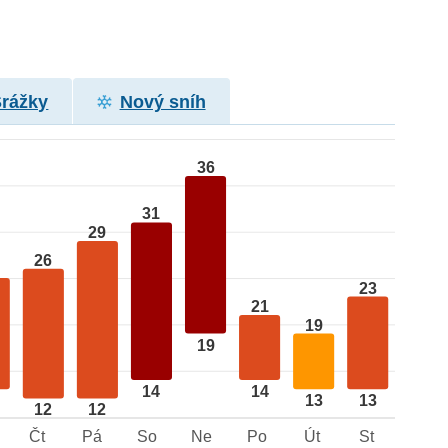
Srážky
Nový sníh
36
31
29
26
23
21
19
19
14
14
13
13
12
12
Čt
Pá
So
Ne
Po
Út
St