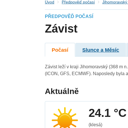
Úvod
Předpověď počasí
Jihomoravský 
PŘEDPOVĚĎ POČASÍ
Závist
Počasí
Slunce a Měsíc
Závist leží v kraji Jihomoravský (368 m 
(ICON, GFS, ECMWF). Naposledy byla ak
Aktuálně
24.1 °C
(klesá)