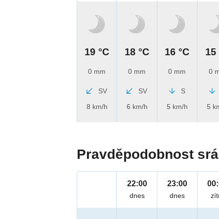
19 °C
18 °C
16 °C
15
0 mm
0 mm
0 mm
0 
SV
SV
S
8 km/h
6 km/h
5 km/h
5 k
Pravděpodobnost srá
22:00
23:00
00
dnes
dnes
zít