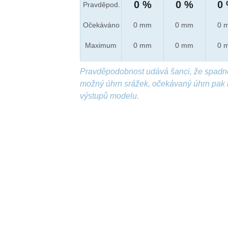
0 %
0 %
0
Pravděpod.
Očekáváno
0 mm
0 mm
0 
Maximum
0 mm
0 mm
0 
Pravděpodobnost udává šanci, že spadn
možný úhrn srážek, očekávaný úhrn pak 
výstupů modelu.