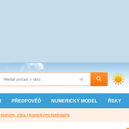
R
PŘEDPOVĚĎ
NUMERICKÝ
MODEL
ŘEKY
etními, zítra i tropickými teplotami