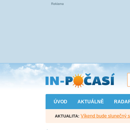
Přejít
na
hlavní
obsah
ÚVOD
AKTUÁLNĚ
RADA
Víkend bude slunečný s l
AKTUALITA: