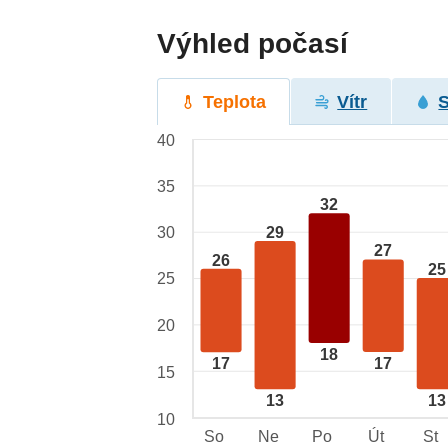
Výhled počasí
Teplota
Vítr
40
35
32
29
30
27
26
25
25
20
18
17
17
15
13
13
10
So
Ne
Po
Út
St