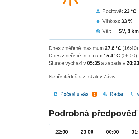
Pocitově:
23 °C
Vlhkost:
33 %
Vítr:
SV, 8 km
Dnes změřené maximum
27.6 °C
(16:40)
Dnes změřené minimum
15.4 °C
(06:00)
Slunce vychází v
05:35
a zapadá v
20:2
Nepřehlédněte z lokality Závist:
Počasí u vás
Radar
M
2
Podrobná předpověď 
22:00
23:00
00:00
01