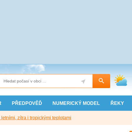
R
PŘEDPOVĚĎ
NUMERICKÝ
MODEL
ŘEKY
etními, zítra i tropickými teplotami