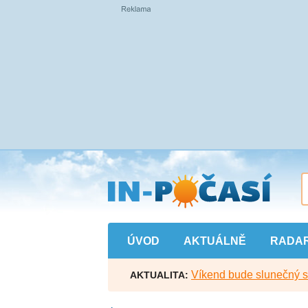
Přejít
na
hlavní
obsah
ÚVOD
AKTUÁLNĚ
RADA
Víkend bude slunečný s l
AKTUALITA: