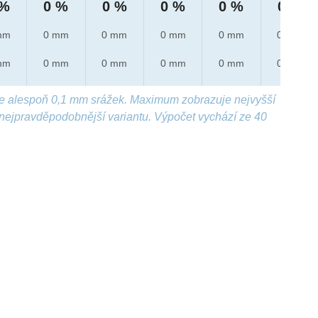
 %
0 %
0 %
0 %
0 %
0 %
mm
0 mm
0 mm
0 mm
0 mm
0 mm
mm
0 mm
0 mm
0 mm
0 mm
0 mm
e alespoň 0,1 mm srážek. Maximum zobrazuje nejvyšší
nejpravděpodobnější variantu. Výpočet vychází ze 40