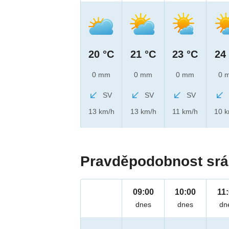
20 °C
21 °C
23 °C
24
0 mm
0 mm
0 mm
0 
SV
SV
SV
13 km/h
13 km/h
11 km/h
10 
Pravděpodobnost srá
09:00
10:00
11
dnes
dnes
dn