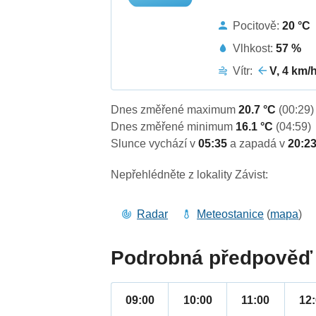
Pocitově:
20 °C
Vlhkost:
57 %
Vítr:
V, 4 km/
Dnes změřené maximum
20.7 °C
(00:29)
Dnes změřené minimum
16.1 °C
(04:59)
Slunce vychází v
05:35
a zapadá v
20:2
Nepřehlédněte z lokality Závist:
Radar
Meteostanice
(
mapa
)
Podrobná předpověď 
09:00
10:00
11:00
12