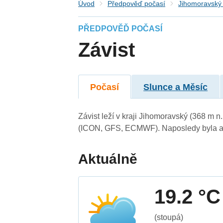
Úvod
Předpověď počasí
Jihomoravský 
PŘEDPOVĚĎ POČASÍ
Závist
Počasí
Slunce a Měsíc
Závist leží v kraji Jihomoravský (368 m 
(ICON, GFS, ECMWF). Naposledy byla ak
Aktuálně
19.2 °C
(stoupá)