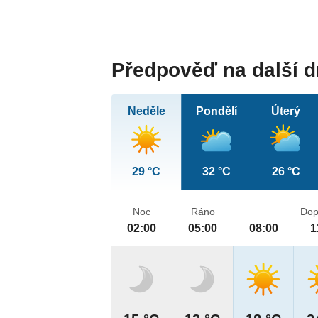
Předpověď na další 
Neděle
Pondělí
Úterý
29 °C
32 °C
26 °C
Noc
Ráno
Dop
02:00
05:00
08:00
1