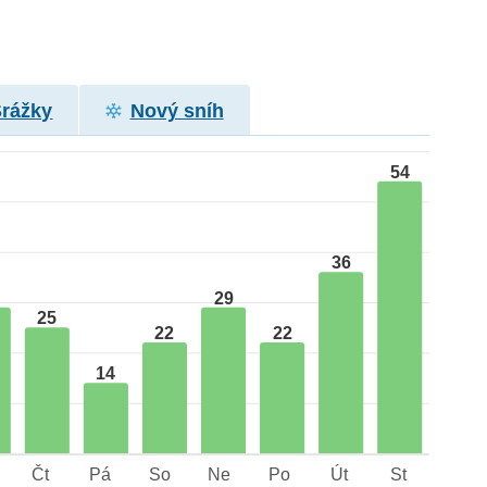
Srážky
Nový sníh
54
36
29
25
22
22
14
Čt
Pá
So
Ne
Po
Út
St