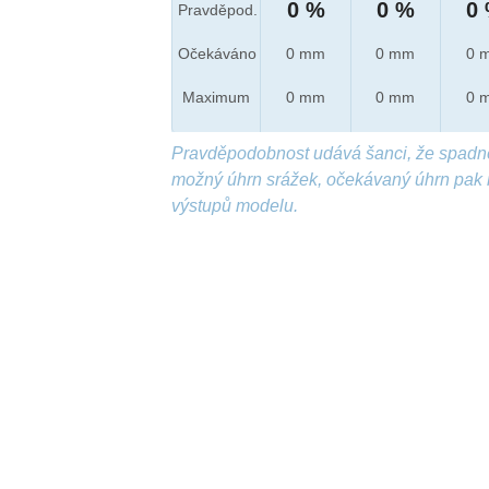
0 %
0 %
0
Pravděpod.
Očekáváno
0 mm
0 mm
0 
Maximum
0 mm
0 mm
0 
Pravděpodobnost udává šanci, že spadn
možný úhrn srážek, očekávaný úhrn pak 
výstupů modelu.