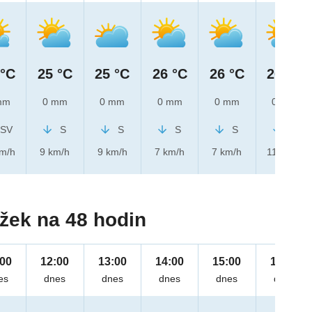
 °C
25 °C
25 °C
26 °C
26 °C
26 °C
mm
0 mm
0 mm
0 mm
0 mm
0 mm
SV
S
S
S
S
S
km/h
9 km/h
9 km/h
7 km/h
7 km/h
11 km/h
žek na 48 hodin
:00
12:00
13:00
14:00
15:00
16:00
es
dnes
dnes
dnes
dnes
dnes