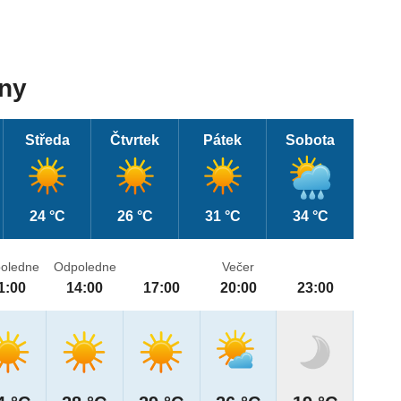
dny
Středa
Čtvrtek
Pátek
Sobota
24 °C
26 °C
31 °C
34 °C
oledne
Odpoledne
Večer
1:00
14:00
17:00
20:00
23:00