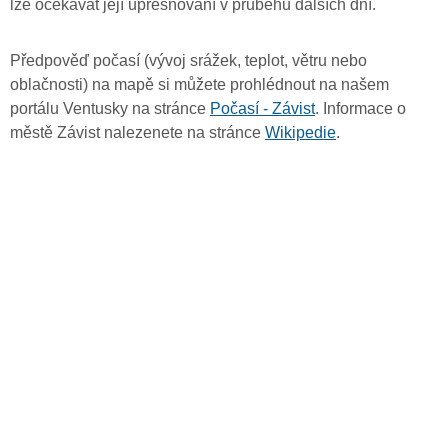
lze očekávat její upřesňování v průběhu dalších dní.
Předpověď počasí (vývoj srážek, teplot, větru nebo
oblačnosti) na mapě si můžete prohlédnout na našem
portálu Ventusky na stránce
Počasí - Závist
. Informace o
městě Závist nalezenete na stránce
Wikipedie
.