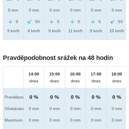
0 mm
0 mm
0 mm
0 mm
0 mm
0 mm
S
SV
S
S
S
SV
9 km/h
8 km/h
9 km/h
11 km/h
9 km/h
10 km/h
Pravděpodobnost srážek na 48 hodin
14:00
15:00
16:00
17:00
18:00
dnes
dnes
dnes
dnes
dnes
0 %
0 %
0 %
0 %
0 %
Pravděpod.
Očekáváno
0 mm
0 mm
0 mm
0 mm
0 mm
Maximum
0 mm
0 mm
0 mm
0 mm
0 mm