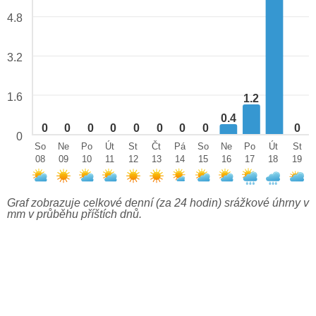
4.8
3.2
1.6
1.2
0.4
0
0
0
0
0
0
0
0
0
0
So
Ne
Po
Út
St
Čt
Pá
So
Ne
Po
Út
St
08
09
10
11
12
13
14
15
16
17
18
19
Graf zobrazuje celkové denní (za 24 hodin) srážkové úhrny v
mm v průběhu příštích dnů.