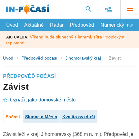
Přejít
na
hlavní
obsah
Úvod
Aktuálně
Radar
Předpověď
Numerický model
Víkend bude slunečný s letními, zítra i tropickými
AKTUALITA:
teplotami
Úvod
Předpověď počasí
Jihomoravský kraj
Závist
PŘEDPOVĚĎ POČASÍ
Závist
Označit jako domovské město
Počasí
Slunce a Měsíc
Kvalita ovzduší
Závist leží v kraji Jihomoravský (368 m n. m.). Předpověď je