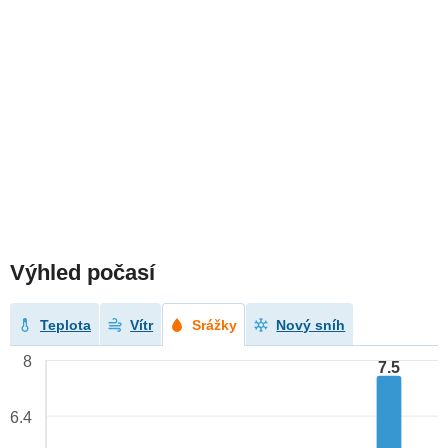
Výhled počasí
Teplota
Vítr
Srážky
Nový sníh
8
7.5
6.4