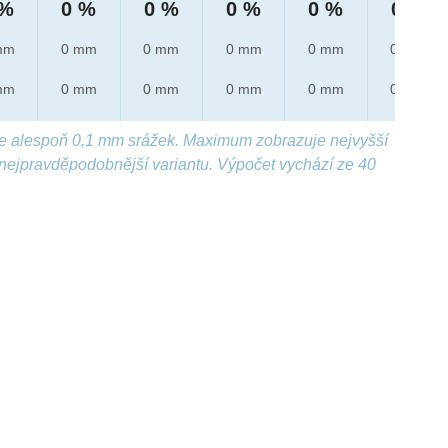
 %
0 %
0 %
0 %
0 %
0 %
mm
0 mm
0 mm
0 mm
0 mm
0 mm
mm
0 mm
0 mm
0 mm
0 mm
0 mm
e alespoň 0,1 mm srážek. Maximum zobrazuje nejvyšší
nejpravděpodobnější variantu. Výpočet vychází ze 40