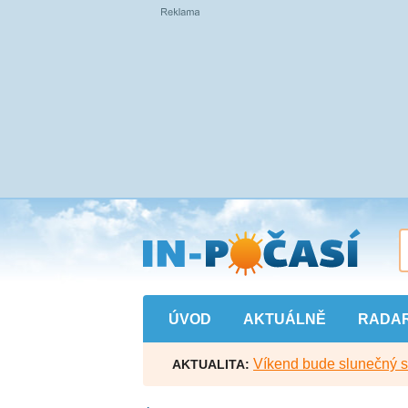
Přejít
na
hlavní
obsah
ÚVOD
AKTUÁLNĚ
RADA
Víkend bude slunečný s l
AKTUALITA: