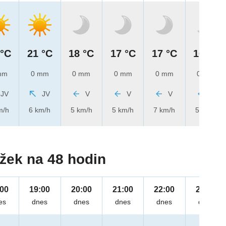
 °C
21 °C
18 °C
17 °C
17 °C
16 °C
mm
0 mm
0 mm
0 mm
0 mm
0 mm
JV
JV
V
V
V
V
m/h
6 km/h
5 km/h
5 km/h
7 km/h
5 km/h
žek na 48 hodin
:00
19:00
20:00
21:00
22:00
23:00
es
dnes
dnes
dnes
dnes
dnes