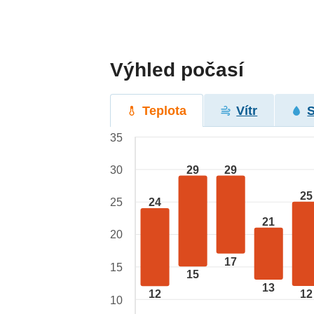
Výhled počasí
Teplota
Vítr
35
29
29
30
25
24
25
21
20
17
15
15
13
12
12
10