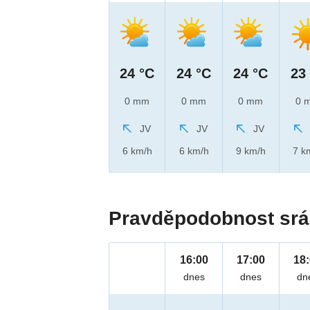
24 °C
24 °C
24 °C
23
0 mm
0 mm
0 mm
0 
JV
JV
JV
6 km/h
6 km/h
9 km/h
7 k
Pravděpodobnost srá
16:00
17:00
18
dnes
dnes
dn