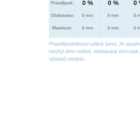
0 %
0 %
0
Pravděpod.
Očekáváno
0 mm
0 mm
0 
Maximum
0 mm
0 mm
0 
Pravděpodobnost udává šanci, že spadn
možný úhrn srážek, očekávaný úhrn pak 
výstupů modelu.