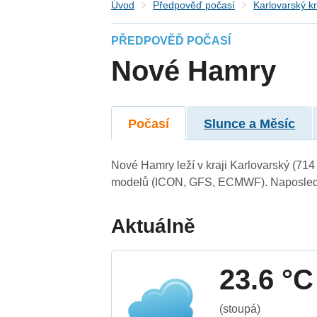
Úvod
Předpověď počasí
Karlovarský kr
PŘEDPOVĚĎ POČASÍ
Nové Hamry
Počasí
Slunce a Měsíc
Nové Hamry leží v kraji Karlovarský (714
modelů (ICON, GFS, ECMWF). Naposledy 
Aktuálně
23.6 °C
(stoupá)