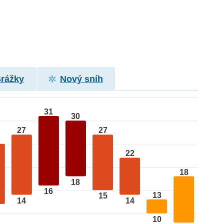
Srážky
Nový sníh
31
30
27
27
22
18
18
16
13
15
14
14
10