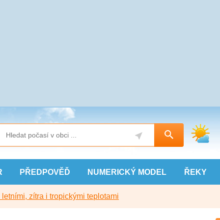
R
PŘEDPOVĚĎ
NUMERICKÝ
MODEL
ŘEKY
etními, zítra i tropickými teplotami