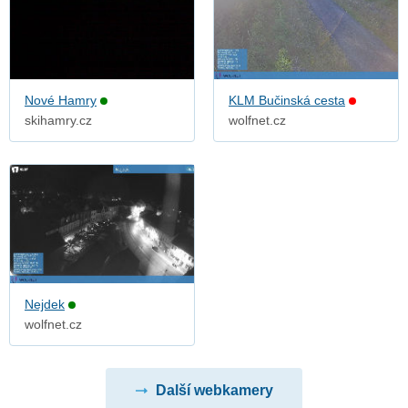
Nové Hamry
KLM Bučinská cesta
skihamry.cz
wolfnet.cz
Nejdek
wolfnet.cz
Další webkamery