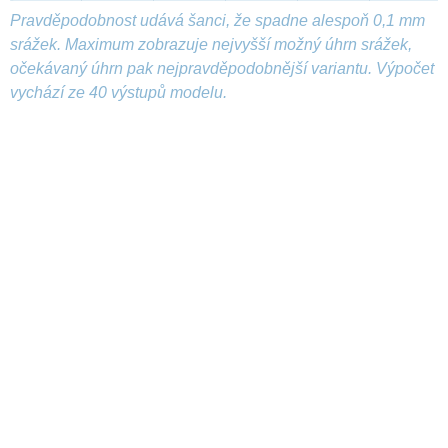
Pravděpodobnost udává šanci, že spadne alespoň 0,1 mm
srážek. Maximum zobrazuje nejvyšší možný úhrn srážek,
očekávaný úhrn pak nejpravděpodobnější variantu. Výpočet
vychází ze 40 výstupů modelu.