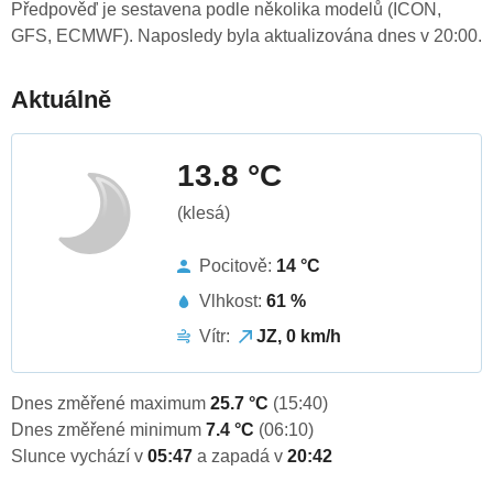
Předpověď je sestavena podle několika modelů (ICON,
GFS, ECMWF). Naposledy byla aktualizována dnes v 20:00.
Aktuálně
13.8 °C
(klesá)
Pocitově:
14 °C
Vlhkost:
61 %
Vítr:
JZ, 0 km/h
Dnes změřené maximum
25.7 °C
(15:40)
Dnes změřené minimum
7.4 °C
(06:10)
Slunce vychází v
05:47
a zapadá v
20:42