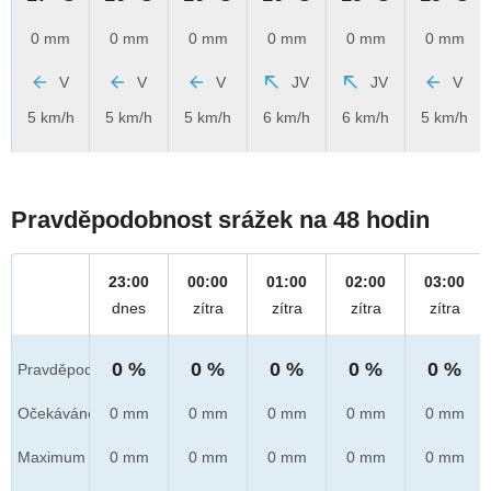
0 mm
0 mm
0 mm
0 mm
0 mm
0 mm
V
V
V
JV
JV
V
5 km/h
5 km/h
5 km/h
6 km/h
6 km/h
5 km/h
Pravděpodobnost srážek na 48 hodin
23:00
00:00
01:00
02:00
03:00
dnes
zítra
zítra
zítra
zítra
0 %
0 %
0 %
0 %
0 %
Pravděpod.
Očekáváno
0 mm
0 mm
0 mm
0 mm
0 mm
Maximum
0 mm
0 mm
0 mm
0 mm
0 mm