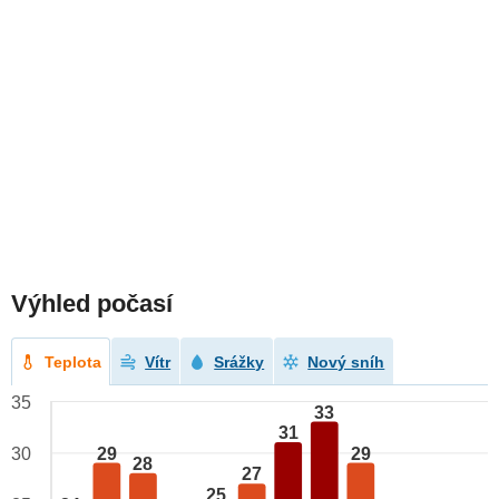
Výhled počasí
Teplota
Vítr
Srážky
Nový sníh
35
33
31
29
29
30
28
27
25