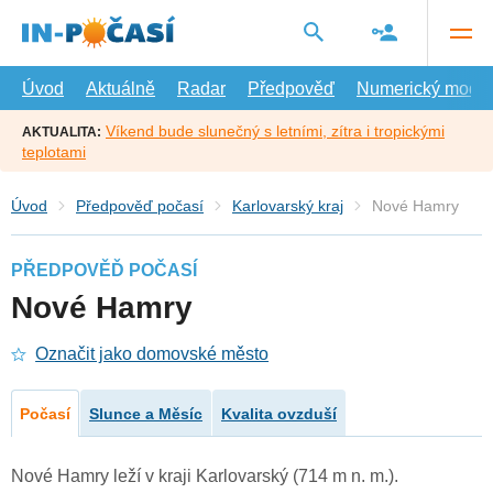
Přejít
na
hlavní
obsah
Úvod
Aktuálně
Radar
Předpověď
Numerický model
Víkend bude slunečný s letními, zítra i tropickými
AKTUALITA:
teplotami
Úvod
Předpověď počasí
Karlovarský kraj
Nové Hamry
PŘEDPOVĚĎ POČASÍ
Nové Hamry
Označit jako domovské město
Počasí
Slunce a Měsíc
Kvalita ovzduší
Nové Hamry leží v kraji Karlovarský (714 m n. m.).