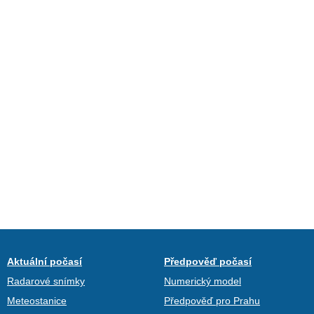
Aktuální počasí
Předpověď počasí
Radarové snímky
Numerický model
Meteostanice
Předpověď pro Prahu