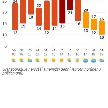
24
25
22
20
20
21
17
19
16
15
16
15
15
14
14
13
12
12
12
10
10
5
So
Ne
Po
Út
St
Čt
Pá
So
Ne
Po
Út
St
08
09
10
11
12
13
14
15
16
17
18
19
Graf zobrazuje nejvyšší a nejnižší denní teploty v průběhu
příštích dnů.