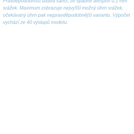
Pravděpodobnost udává šanci, že spadne alespoň 0,1 mm
srážek. Maximum zobrazuje nejvyšší možný úhrn srážek,
očekávaný úhrn pak nejpravděpodobnější variantu. Výpočet
vychází ze 40 výstupů modelu.