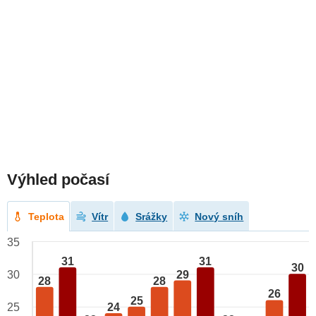
Výhled počasí
Teplota
Vítr
Srážky
Nový sníh
35
31
31
30
29
30
28
28
26
25
24
25