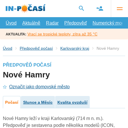
Přejít
na
hlavní
obsah
Úvod
Aktuálně
Radar
Předpověď
Numerický model
Vrací se tropické teploty, zítra až 35 °C
AKTUALITA:
Úvod
Předpověď počasí
Karlovarský kraj
Nové Hamry
PŘEDPOVĚĎ POČASÍ
Nové Hamry
Označit jako domovské město
Počasí
Slunce a Měsíc
Kvalita ovzduší
Nové Hamry leží v kraji Karlovarský (714 m n. m.).
Předpověď je sestavena podle několika modelů (ICON,