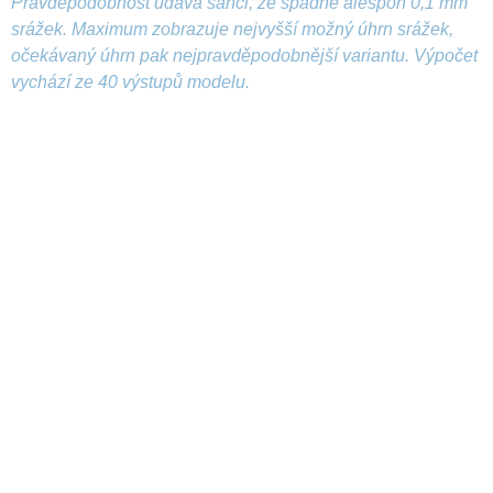
Pravděpodobnost udává šanci, že spadne alespoň 0,1 mm
srážek. Maximum zobrazuje nejvyšší možný úhrn srážek,
očekávaný úhrn pak nejpravděpodobnější variantu. Výpočet
vychází ze 40 výstupů modelu.