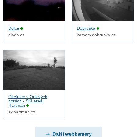
Dolce
Dobruška
elada.cz
kamery.dobruska.cz
Olešnice v Orlických
horách - SKI areál
Hartman
skihartman.cz
Další webkamery