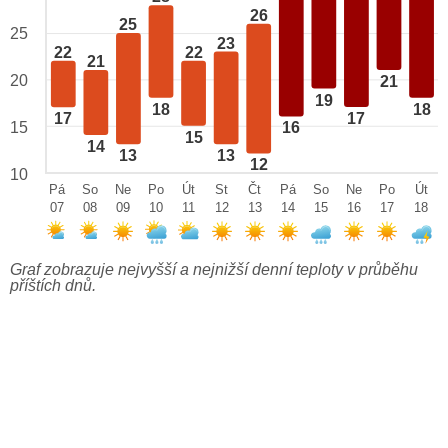
26
25
25
23
22
22
21
20
21
19
18
18
17
17
15
16
15
14
13
13
12
10
Pá
So
Ne
Po
Út
St
Čt
Pá
So
Ne
Po
Út
07
08
09
10
11
12
13
14
15
16
17
18
Graf zobrazuje nejvyšší a nejnižší denní teploty v průběhu
příštích dnů.