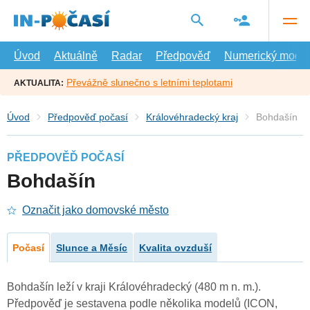
Přejít
na
hlavní
obsah
Úvod
Aktuálně
Radar
Předpověď
Numerický model
Převážně slunečno s letními teplotami
AKTUALITA:
Úvod
Předpověď počasí
Královéhradecký kraj
Bohdašín
PŘEDPOVĚĎ POČASÍ
Bohdašín
Označit jako domovské město
Počasí
Slunce a Měsíc
Kvalita ovzduší
Bohdašín leží v kraji Královéhradecký (480 m n. m.).
Předpověď je sestavena podle několika modelů (ICON,