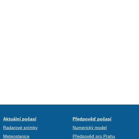
Aktuální počasí
Předpověď počasí
Radarové snímky
Numerický model
Meteostanice
Předpověď pro Prahu