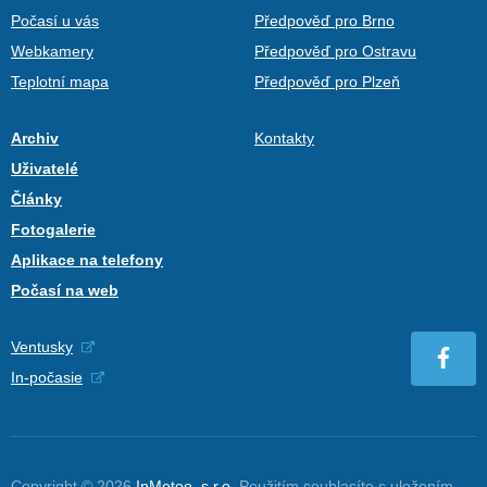
Počasí u vás
Předpověď pro Brno
Webkamery
Předpověď pro Ostravu
Teplotní mapa
Předpověď pro Plzeň
Archiv
Kontakty
Uživatelé
Články
Fotogalerie
Aplikace na telefony
Počasí na web
Ventusky
In-počasie
Copyright © 2026
InMeteo, s.r.o.
Použitím souhlasíte s uložením