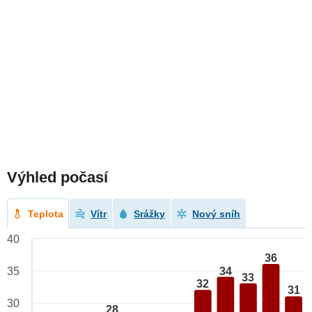
Výhled počasí
Teplota
Vítr
Srážky
Nový sníh
40
36
34
35
33
32
31
30
28