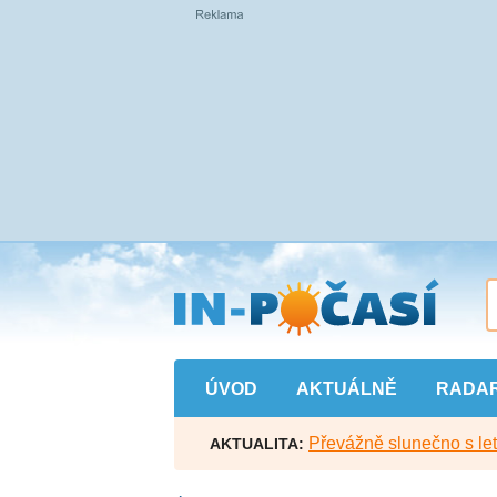
Přejít
na
hlavní
obsah
ÚVOD
AKTUÁLNĚ
RADA
Převážně slunečno s let
AKTUALITA: