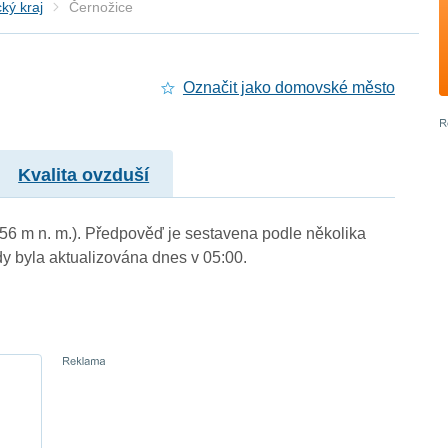
ký kraj
Černožice
Označit jako domovské město
Kvalita ovzduší
256 m n. m.). Předpověď je sestavena podle několika
byla aktualizována dnes v 05:00.