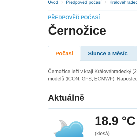
Úvod
Předpověď počasí
Královéhradec
PŘEDPOVĚĎ POČASÍ
Černožice
Počasí
Slunce a Měsíc
Černožice leží v kraji Královéhradecký (
modelů (ICON, GFS, ECMWF). Naposledy 
Aktuálně
18.9 °C
(klesá)