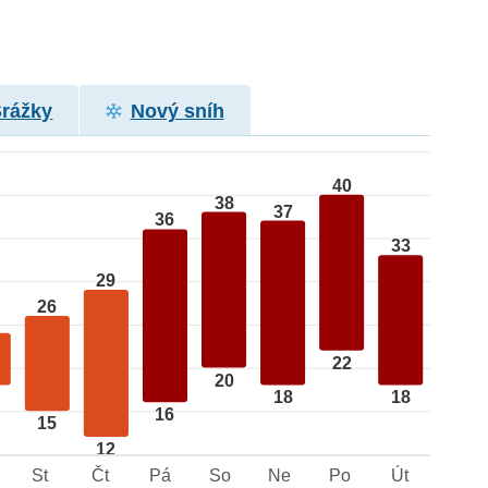
Srážky
Nový sníh
40
38
37
36
33
29
26
22
20
18
18
16
15
12
St
Čt
Pá
So
Ne
Po
Út