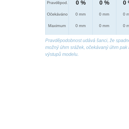
0 %
0 %
0
Pravděpod.
Očekáváno
0 mm
0 mm
0 
Maximum
0 mm
0 mm
0 
Pravděpodobnost udává šanci, že spadn
možný úhrn srážek, očekávaný úhrn pak 
výstupů modelu.