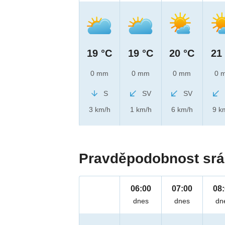
19 °C
19 °C
20 °C
21
0 mm
0 mm
0 mm
0 
S
SV
SV
3 km/h
1 km/h
6 km/h
9 k
Pravděpodobnost srá
06:00
07:00
08
dnes
dnes
dn