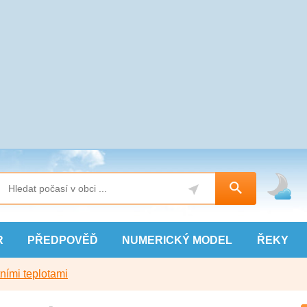
R
PŘEDPOVĚĎ
NUMERICKÝ
MODEL
ŘEKY
ními teplotami