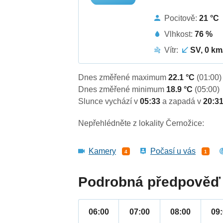
Pocitově:
21 °C
Vlhkost:
76 %
Vítr:
SV, 0 km
Dnes změřené maximum
22.1 °C
(01:00)
Dnes změřené minimum
18.9 °C
(05:00)
Slunce vychází v
05:33
a zapadá v
20:3
Nepřehlédněte z lokality Černožice:
Kamery
Počasí u vás
4
1
Podrobná předpověď 
06:00
07:00
08:00
09