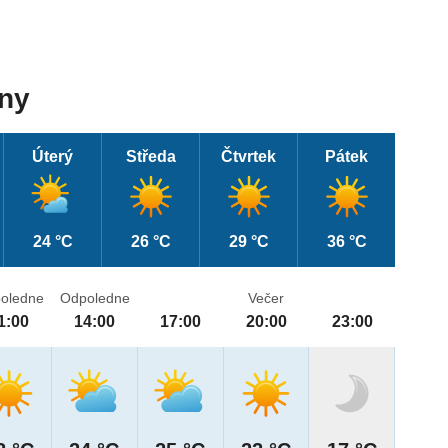
dny
Úterý
Středa
Čtvrtek
Pátek
24 °C
26 °C
29 °C
36 °C
oledne
Odpoledne
Večer
1:00
14:00
17:00
20:00
23:00