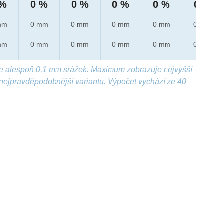
 %
0 %
0 %
0 %
0 %
0 %
mm
0 mm
0 mm
0 mm
0 mm
0 mm
mm
0 mm
0 mm
0 mm
0 mm
0 mm
e alespoň 0,1 mm srážek. Maximum zobrazuje nejvyšší
nejpravděpodobnější variantu. Výpočet vychází ze 40