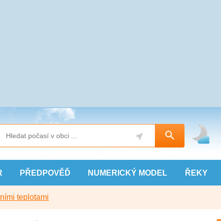
R
PŘEDPOVĚĎ
NUMERICKÝ
MODEL
ŘEKY
ními teplotami