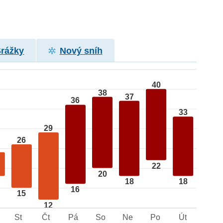
Srážky
Nový sníh
40
38
37
36
33
29
26
22
20
18
18
16
15
12
St
Čt
Pá
So
Ne
Po
Út