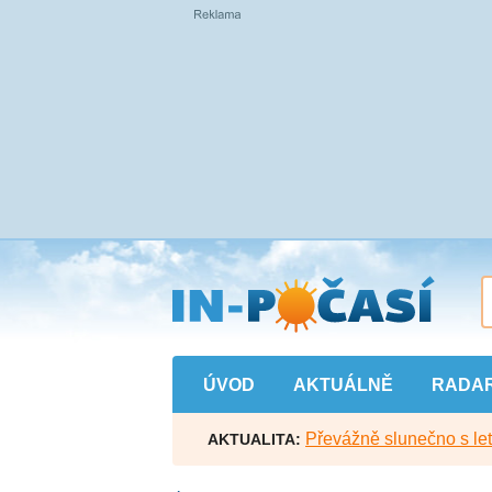
Přejít
na
hlavní
obsah
ÚVOD
AKTUÁLNĚ
RADA
Převážně slunečno s let
AKTUALITA: