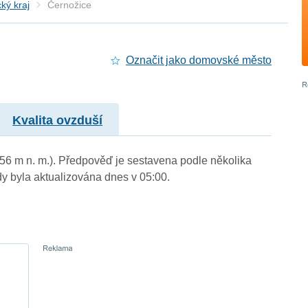
ký kraj
Černožice
Označit jako domovské město
Kvalita ovzduší
256 m n. m.). Předpověď je sestavena podle několika
byla aktualizována dnes v 05:00.