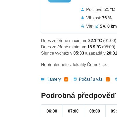
Pocitově:
21 °C
Vlhkost:
76 %
Vítr:
SV, 0 km
Dnes změřené maximum
22.1 °C
(01:00)
Dnes změřené minimum
18.9 °C
(05:00)
Slunce vychází v
05:33
a zapadá v
20:3
Nepřehlédněte z lokality Černožice:
Kamery
Počasí u vás
4
1
Podrobná předpověď 
06:00
07:00
08:00
09