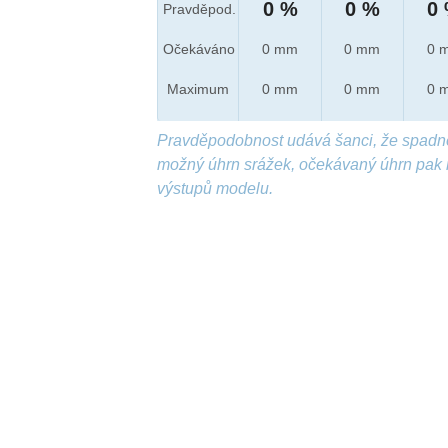
0 %
0 %
0
Pravděpod.
Očekáváno
0 mm
0 mm
0 
Maximum
0 mm
0 mm
0 
Pravděpodobnost udává šanci, že spadn
možný úhrn srážek, očekávaný úhrn pak 
výstupů modelu.