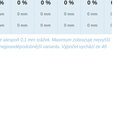
 %
0 %
0 %
0 %
0 %
0 %
mm
0 mm
0 mm
0 mm
0 mm
0 mm
mm
0 mm
0 mm
0 mm
0 mm
0 mm
e alespoň 0,1 mm srážek. Maximum zobrazuje nejvyšší
nejpravděpodobnější variantu. Výpočet vychází ze 40