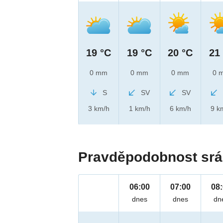
19 °C
19 °C
20 °C
21
0 mm
0 mm
0 mm
0 
S
SV
SV
3 km/h
1 km/h
6 km/h
9 k
Pravděpodobnost srá
06:00
07:00
08
dnes
dnes
dn