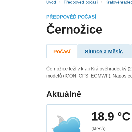
Úvod
Předpověď počasí
Královéhradec
PŘEDPOVĚĎ POČASÍ
Černožice
Počasí
Slunce a Měsíc
Černožice leží v kraji Královéhradecký (
modelů (ICON, GFS, ECMWF). Naposledy 
Aktuálně
18.9 °C
(klesá)