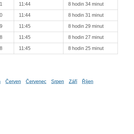
01
11:44
8 hodin 34 minut
00
11:44
8 hodin 31 minut
59
11:45
8 hodin 29 minut
58
11:45
8 hodin 27 minut
58
11:45
8 hodin 25 minut
n
Červen
Červenec
Srpen
Září
Říjen