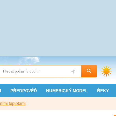
R
PŘEDPOVĚĎ
NUMERICKÝ
MODEL
ŘEKY
ními teplotami