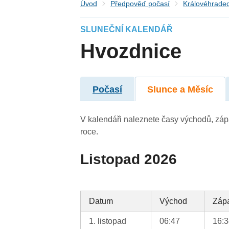
Úvod
Předpověď počasí
Královéhradec
SLUNEČNÍ KALENDÁŘ
Hvozdnice
Počasí
Slunce a Měsíc
V kalendáři naleznete časy východů, záp
roce.
Listopad 2026
Datum
Východ
Záp
1. listopad
06:47
16: