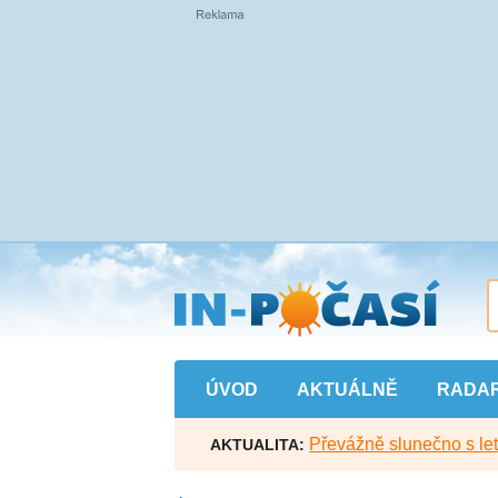
Přejít
na
hlavní
obsah
ÚVOD
AKTUÁLNĚ
RADA
Převážně slunečno s let
AKTUALITA: