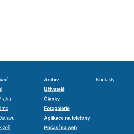
así
Archiv
Kontakty
l
Uživatelé
Prahu
Články
Brno
Fotogalerie
Ostravu
Aplikace na telefony
Plzeň
Počasí na web