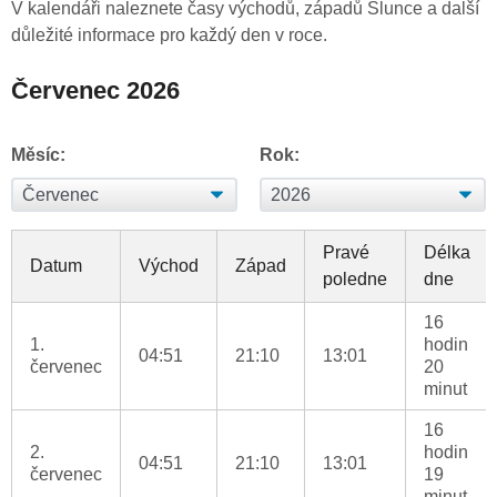
V kalendáři naleznete časy východů, západů Slunce a další
důležité informace pro každý den v roce.
Červenec 2026
Měsíc:
Rok:
Pravé
Délka
Datum
Východ
Západ
poledne
dne
16
1.
hodin
04:51
21:10
13:01
červenec
20
minut
16
2.
hodin
04:51
21:10
13:01
červenec
19
minut