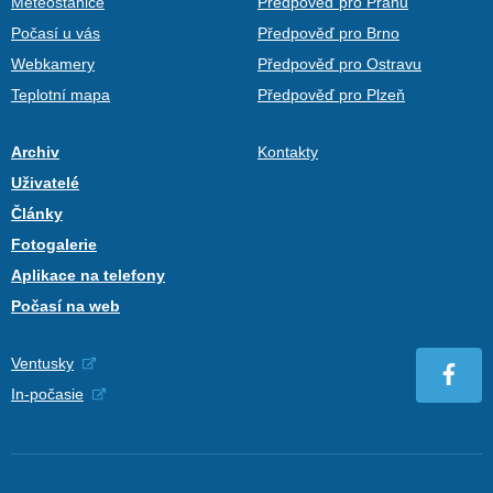
Meteostanice
Předpověď pro Prahu
Počasí u vás
Předpověď pro Brno
Webkamery
Předpověď pro Ostravu
Teplotní mapa
Předpověď pro Plzeň
Archiv
Kontakty
Uživatelé
Články
Fotogalerie
Aplikace na telefony
Počasí na web
Ventusky
In-počasie