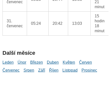
červenec
21
minut
15
31.
hodin
05:24
20:42
13:03
červenec
18
minut
Další měsíce
Leden
Únor
Březen
Duben
Květen
Červen
Červenec
Srpen
Září
Říjen
Listopad
Prosinec