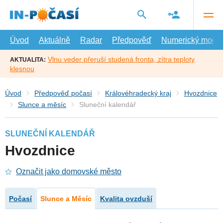
Přejít
na
hlavní
obsah
Úvod
Aktuálně
Radar
Předpověď
Numerický model
Vlnu veder přeruší studená fronta, zítra teploty
AKTUALITA:
klesnou
Úvod
Předpověď počasí
Královéhradecký kraj
Hvozdnice
Slunce a měsíc
Sluneční kalendář
SLUNEČNÍ KALENDÁŘ
Hvozdnice
Označit jako domovské město
Počasí
Slunce a Měsíc
Kvalita ovzduší