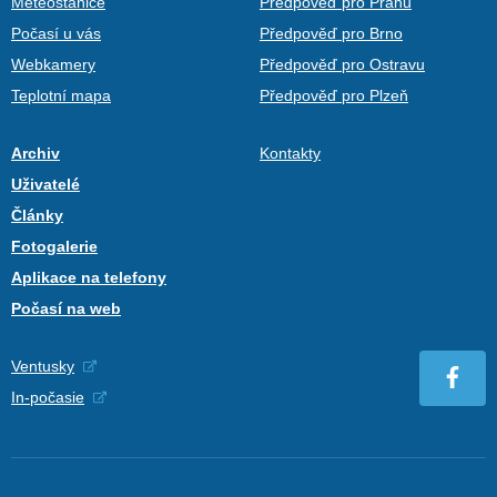
Meteostanice
Předpověď pro Prahu
Počasí u vás
Předpověď pro Brno
Webkamery
Předpověď pro Ostravu
Teplotní mapa
Předpověď pro Plzeň
Archiv
Kontakty
Uživatelé
Články
Fotogalerie
Aplikace na telefony
Počasí na web
Ventusky
In-počasie