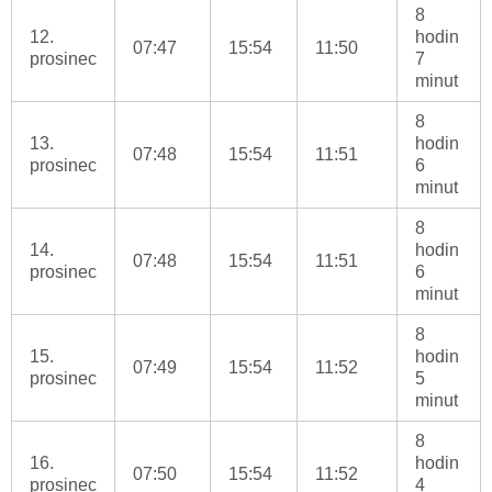
8
12.
hodin
07:47
15:54
11:50
prosinec
7
minut
8
13.
hodin
07:48
15:54
11:51
prosinec
6
minut
8
14.
hodin
07:48
15:54
11:51
prosinec
6
minut
8
15.
hodin
07:49
15:54
11:52
prosinec
5
minut
8
16.
hodin
07:50
15:54
11:52
prosinec
4