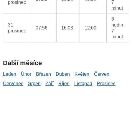
prosinec
7
minut
8
31.
hodin
07:56
16:03
12:00
prosinec
7
minut
Další měsíce
Leden
Únor
Březen
Duben
Květen
Červen
Červenec
Srpen
Září
Říjen
Listopad
Prosinec