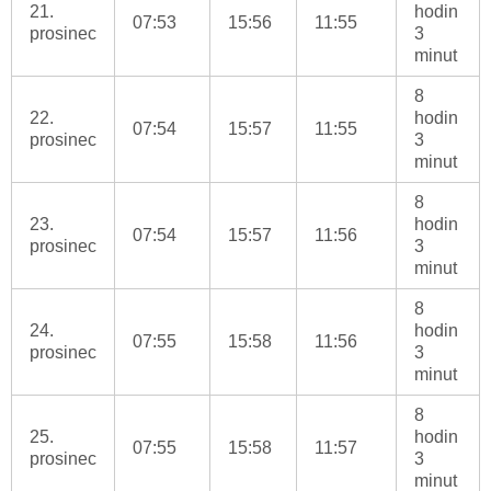
21.
hodin
07:53
15:56
11:55
prosinec
3
minut
8
22.
hodin
07:54
15:57
11:55
prosinec
3
minut
8
23.
hodin
07:54
15:57
11:56
prosinec
3
minut
8
24.
hodin
07:55
15:58
11:56
prosinec
3
minut
8
25.
hodin
07:55
15:58
11:57
prosinec
3
minut