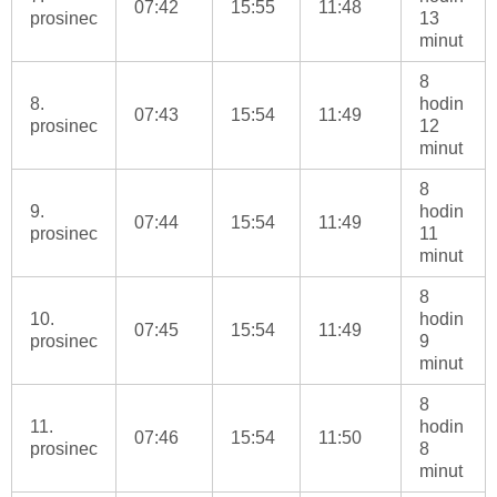
07:42
15:55
11:48
prosinec
13
minut
8
8.
hodin
07:43
15:54
11:49
prosinec
12
minut
8
9.
hodin
07:44
15:54
11:49
prosinec
11
minut
8
10.
hodin
07:45
15:54
11:49
prosinec
9
minut
8
11.
hodin
07:46
15:54
11:50
prosinec
8
minut