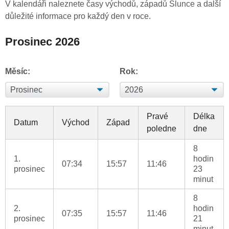
V kalendáři naleznete časy východů, západů Slunce a další
důležité informace pro každý den v roce.
Prosinec 2026
Měsíc:
Rok:
Pravé
Délka
Datum
Východ
Západ
poledne
dne
8
1.
hodin
07:34
15:57
11:46
prosinec
23
minut
8
2.
hodin
07:35
15:57
11:46
prosinec
21
minut