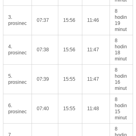
8
3.
hodin
07:37
15:56
11:46
prosinec
19
minut
8
4.
hodin
07:38
15:56
11:47
prosinec
18
minut
8
5.
hodin
07:39
15:55
11:47
prosinec
16
minut
8
6.
hodin
07:40
15:55
11:48
prosinec
15
minut
8
7.
hodin