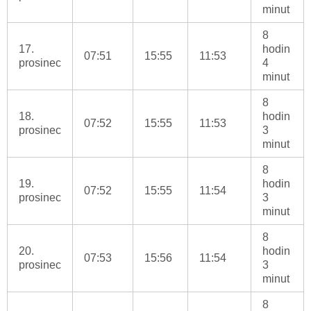
minut
8
17.
hodin
07:51
15:55
11:53
prosinec
4
minut
8
18.
hodin
07:52
15:55
11:53
prosinec
3
minut
8
19.
hodin
07:52
15:55
11:54
prosinec
3
minut
8
20.
hodin
07:53
15:56
11:54
prosinec
3
minut
8