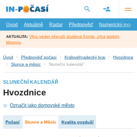
Přejít
na
hlavní
obsah
Úvod
Aktuálně
Radar
Předpověď
Numerický model
Vlnu veder přeruší studená fronta, zítra teploty
AKTUALITA:
klesnou
Úvod
Předpověď počasí
Královéhradecký kraj
Hvozdnice
Slunce a měsíc
Sluneční kalendář
SLUNEČNÍ KALENDÁŘ
Hvozdnice
Označit jako domovské město
Počasí
Slunce a Měsíc
Kvalita ovzduší