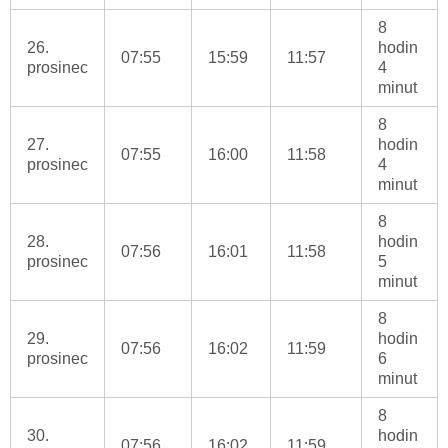
8
26.
hodin
07:55
15:59
11:57
prosinec
4
minut
8
27.
hodin
07:55
16:00
11:58
prosinec
4
minut
8
28.
hodin
07:56
16:01
11:58
prosinec
5
minut
8
29.
hodin
07:56
16:02
11:59
prosinec
6
minut
8
30.
hodin
07:56
16:02
11:59