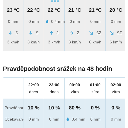
23 °C
22 °C
22 °C
21 °C
21 °C
20 °C
0 mm
0 mm
0.4 mm
0 mm
0 mm
0 mm
S
S
J
Z
SZ
SZ
3 km/h
3 km/h
3 km/h
3 km/h
6 km/h
6 km/h
Pravděpodobnost srážek na 48 hodin
22:00
23:00
00:00
01:00
02:00
dnes
dnes
zítra
zítra
zítra
10 %
10 %
80 %
0 %
0 %
Pravděpod.
Očekáváno
0 mm
0 mm
0.4 mm
0 mm
0 mm