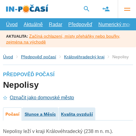
Přejít
na
hlavní
obsah
Úvod
Aktuálně
Radar
Předpověď
Numerický model
Začíná ochlazení, místy přeháňky nebo bouřky,
AKTUALITA:
zejména na východě
Úvod
Předpověď počasí
Královéhradecký kraj
Nepolisy
PŘEDPOVĚĎ POČASÍ
Nepolisy
Označit jako domovské město
Počasí
Slunce a Měsíc
Kvalita ovzduší
Nepolisy leží v kraji Královéhradecký (238 m n. m.).