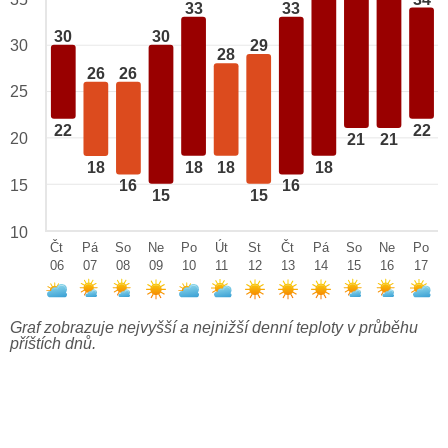
33
33
30
30
29
30
28
26
26
25
22
22
20
21
21
18
18
18
18
15
16
16
15
15
10
Čt
Pá
So
Ne
Po
Út
St
Čt
Pá
So
Ne
Po
06
07
08
09
10
11
12
13
14
15
16
17
Graf zobrazuje nejvyšší a nejnižší denní teploty v průběhu
příštích dnů.