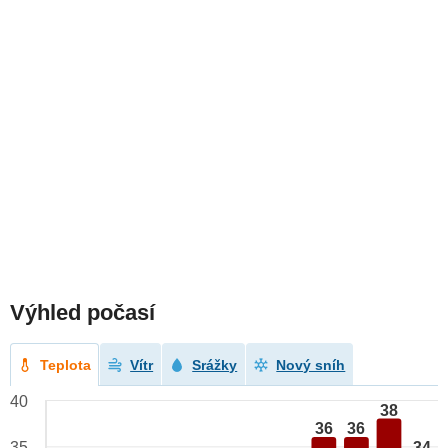
Výhled počasí
Teplota
Vítr
Srážky
Nový sníh
40
38
36
36
34
35