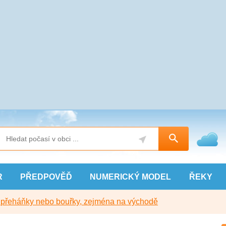
R
PŘEDPOVĚĎ
NUMERICKÝ
MODEL
ŘEKY
y přeháňky nebo bouřky, zejména na východě