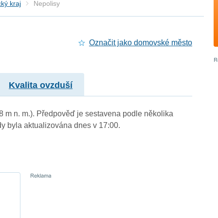
ký kraj
Nepolisy
Označit jako domovské město
Kvalita ovzduší
38 m n. m.). Předpověď je sestavena podle několika
byla aktualizována dnes v 17:00.