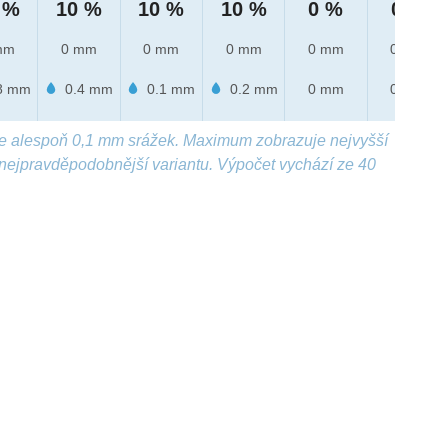
 %
10 %
10 %
10 %
0 %
0 %
mm
0 mm
0 mm
0 mm
0 mm
0 mm
8 mm
0.4 mm
0.1 mm
0.2 mm
0 mm
0 mm
e alespoň 0,1 mm srážek. Maximum zobrazuje nejvyšší
nejpravděpodobnější variantu. Výpočet vychází ze 40