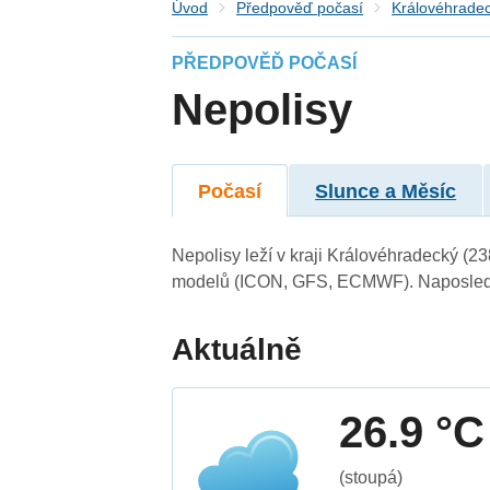
Úvod
Předpověď počasí
Královéhradec
PŘEDPOVĚĎ POČASÍ
Nepolisy
Počasí
Slunce a Měsíc
Nepolisy leží v kraji Královéhradecký (2
modelů (ICON, GFS, ECMWF). Naposledy 
Aktuálně
26.9 °C
(stoupá)