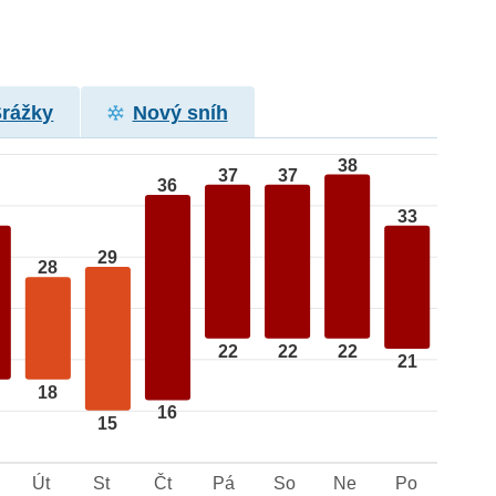
Srážky
Nový sníh
38
37
37
36
33
29
28
22
22
22
21
18
16
15
Út
St
Čt
Pá
So
Ne
Po