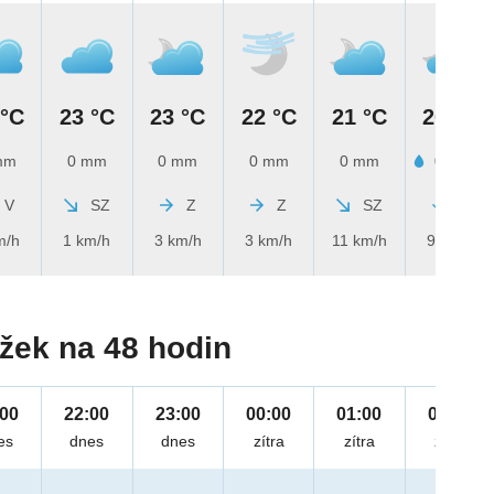
 °C
23 °C
23 °C
22 °C
21 °C
20 °C
mm
0 mm
0 mm
0 mm
0 mm
0.8 mm
V
SZ
Z
Z
SZ
S
m/h
1 km/h
3 km/h
3 km/h
11 km/h
9 km/h
žek na 48 hodin
:00
22:00
23:00
00:00
01:00
02:00
es
dnes
dnes
zítra
zítra
zítra