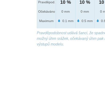
10 %
10 %
10
Pravděpod.
Očekáváno
0 mm
0 mm
0 
Maximum
0.1 mm
0.5 mm
0.
Pravděpodobnost udává šanci, že spadn
možný úhrn srážek, očekávaný úhrn pak 
výstupů modelu.