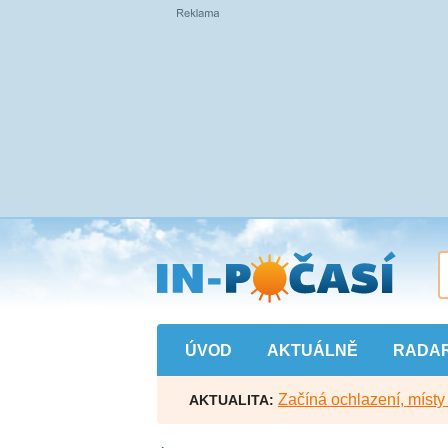
Přejít
na
hlavní
obsah
ÚVOD
AKTUÁLNĚ
RADA
Začíná ochlazení, míst
AKTUALITA: