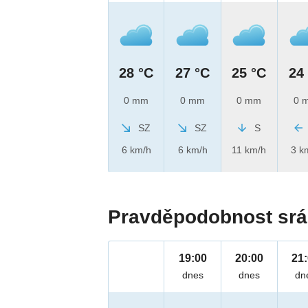
28 °C
27 °C
25 °C
24
0 mm
0 mm
0 mm
0 
SZ
SZ
S
6 km/h
6 km/h
11 km/h
3 k
Pravděpodobnost srá
19:00
20:00
21
dnes
dnes
dn