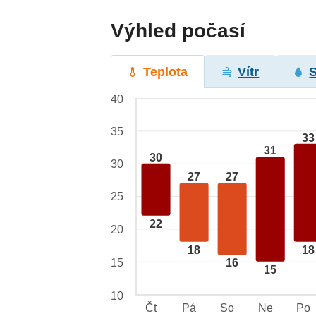
Výhled počasí
Teplota
Vítr
40
35
33
31
30
30
27
27
25
22
20
18
18
15
16
15
10
Čt
Pá
So
Ne
Po