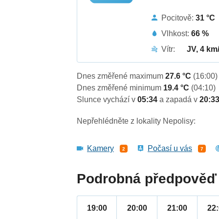
Pocitově:
31 °C
Vlhkost:
66 %
Vítr:
JV, 4 km
Dnes změřené maximum
27.6 °C
(16:00)
Dnes změřené minimum
19.4 °C
(04:10)
Slunce vychází v
05:34
a zapadá v
20:3
Nepřehlédněte z lokality Nepolisy:
Kamery
Počasí u vás
2
7
Podrobná předpověď 
19:00
20:00
21:00
22