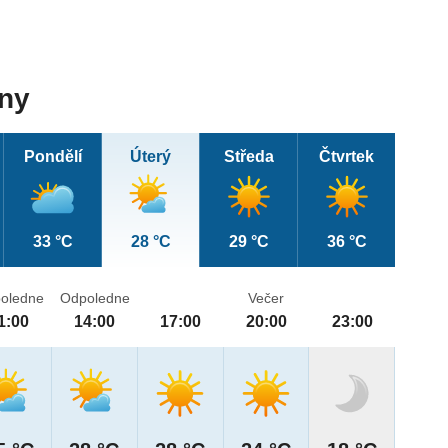
dny
Pondělí
Úterý
Středa
Čtvrtek
33 °C
28 °C
29 °C
36 °C
oledne
Odpoledne
Večer
1:00
14:00
17:00
20:00
23:00