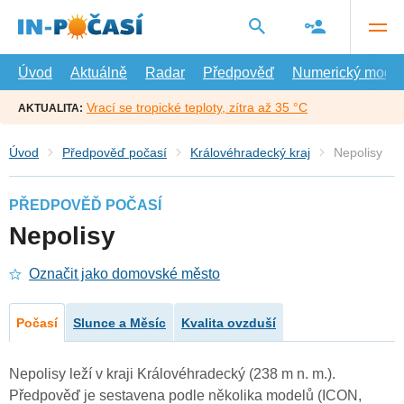
Přejít
na
hlavní
obsah
Úvod
Aktuálně
Radar
Předpověď
Numerický model
Vrací se tropické teploty, zítra až 35 °C
AKTUALITA:
Úvod
Předpověď počasí
Královéhradecký kraj
Nepolisy
PŘEDPOVĚĎ POČASÍ
Nepolisy
Označit jako domovské město
Počasí
Slunce a Měsíc
Kvalita ovzduší
Nepolisy leží v kraji Královéhradecký (238 m n. m.).
Předpověď je sestavena podle několika modelů (ICON,