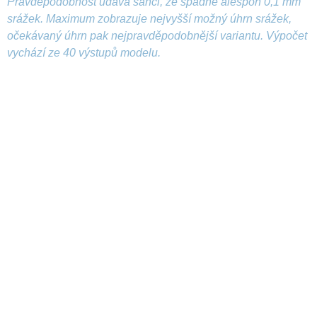
Pravděpodobnost udává šanci, že spadne alespoň 0,1 mm
srážek. Maximum zobrazuje nejvyšší možný úhrn srážek,
očekávaný úhrn pak nejpravděpodobnější variantu. Výpočet
vychází ze 40 výstupů modelu.