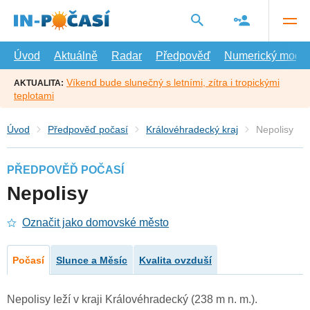
Přejít
na
hlavní
obsah
Úvod
Aktuálně
Radar
Předpověď
Numerický model
Víkend bude slunečný s letními, zítra i tropickými
AKTUALITA:
teplotami
Úvod
Předpověď počasí
Královéhradecký kraj
Nepolisy
PŘEDPOVĚĎ POČASÍ
Nepolisy
Označit jako domovské město
Počasí
Slunce a Měsíc
Kvalita ovzduší
Nepolisy leží v kraji Královéhradecký (238 m n. m.).