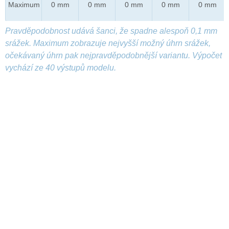
Maximum
0 mm
0 mm
0 mm
0 mm
0 mm
Pravděpodobnost udává šanci, že spadne alespoň 0,1 mm
srážek. Maximum zobrazuje nejvyšší možný úhrn srážek,
očekávaný úhrn pak nejpravděpodobnější variantu. Výpočet
vychází ze 40 výstupů modelu.