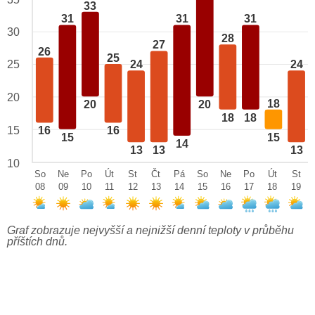
33
31
31
31
30
28
27
26
25
25
24
24
20
18
20
20
18
18
15
16
16
15
15
14
13
13
13
10
So
Ne
Po
Út
St
Čt
Pá
So
Ne
Po
Út
St
08
09
10
11
12
13
14
15
16
17
18
19
Graf zobrazuje nejvyšší a nejnižší denní teploty v průběhu
příštích dnů.