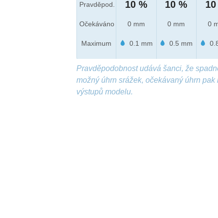
10 %
10 %
10
Pravděpod.
Očekáváno
0 mm
0 mm
0 
Maximum
0.1 mm
0.5 mm
0.
Pravděpodobnost udává šanci, že spadn
možný úhrn srážek, očekávaný úhrn pak 
výstupů modelu.