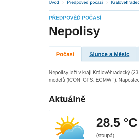
Úvod
Předpověď počasí
Královéhradec
PŘEDPOVĚĎ POČASÍ
Nepolisy
Počasí
Slunce a Měsíc
Nepolisy leží v kraji Královéhradecký (2
modelů (ICON, GFS, ECMWF). Naposledy 
Aktuálně
28.5 °C
(stoupá)