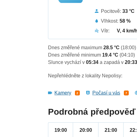
Pocitově:
33 °C
Vlhkost:
58 %
Vítr:
V, 4 km/
Dnes změřené maximum
28.5 °C
(18:00)
Dnes změřené minimum
19.4 °C
(04:10)
Slunce vychází v
05:34
a zapadá v
20:3
Nepřehlédněte z lokality Nepolisy:
Kamery
Počasí u vás
2
7
Podrobná předpověď 
19:00
20:00
21:00
22