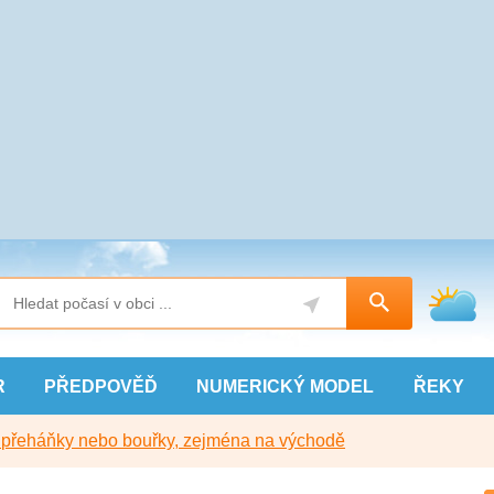
R
PŘEDPOVĚĎ
NUMERICKÝ
MODEL
ŘEKY
y přeháňky nebo bouřky, zejména na východě