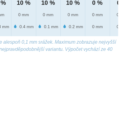
 %
10 %
10 %
10 %
0 %
0 %
mm
0 mm
0 mm
0 mm
0 mm
0 mm
8 mm
0.4 mm
0.1 mm
0.2 mm
0 mm
0 mm
e alespoň 0,1 mm srážek. Maximum zobrazuje nejvyšší
nejpravděpodobnější variantu. Výpočet vychází ze 40