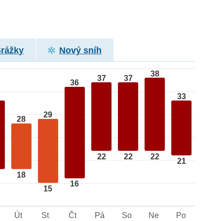
Srážky
Nový sníh
38
37
37
36
33
29
28
22
22
22
21
18
16
15
Út
St
Čt
Pá
So
Ne
Po