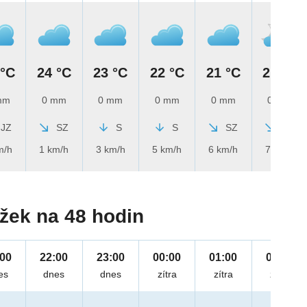
 °C
24 °C
23 °C
22 °C
21 °C
21 °C
mm
0 mm
0 mm
0 mm
0 mm
0 mm
JZ
SZ
S
S
SZ
SZ
m/h
1 km/h
3 km/h
5 km/h
6 km/h
7 km/h
žek na 48 hodin
:00
22:00
23:00
00:00
01:00
02:00
es
dnes
dnes
zítra
zítra
zítra