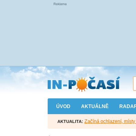
Přejít
na
hlavní
obsah
ÚVOD
AKTUÁLNĚ
RADA
Začíná ochlazení, míst
AKTUALITA: