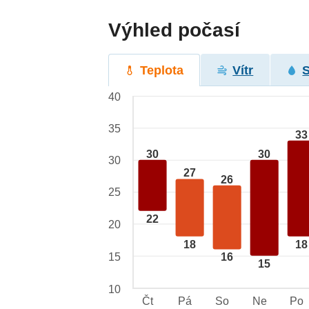
Výhled počasí
Teplota
Vítr
40
35
33
30
30
30
27
26
25
22
20
18
18
15
16
15
10
Čt
Pá
So
Ne
Po