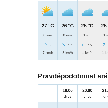
27 °C
26 °C
25 °C
25
0 mm
0 mm
0 mm
0 
Z
SZ
SV
7 km/h
8 km/h
1 km/h
1 k
Pravděpodobnost srá
19:00
20:00
21
dnes
dnes
dn