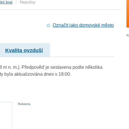
ký kraj
Nepolisy
Označit jako domovské město
Kvalita ovzduší
38 m n. m.). Předpověď je sestavena podle několika
byla aktualizována dnes v 18:00.