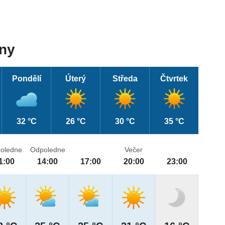
dny
Pondělí
Úterý
Středa
Čtvrtek
32 °C
26 °C
30 °C
35 °C
oledne
Odpoledne
Večer
1:00
14:00
17:00
20:00
23:00