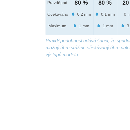
80 %
80 %
20
Pravděpod.
Očekáváno
0.2 mm
0.1 mm
0 
Maximum
1 mm
1 mm
3
Pravděpodobnost udává šanci, že spadn
možný úhrn srážek, očekávaný úhrn pak 
výstupů modelu.