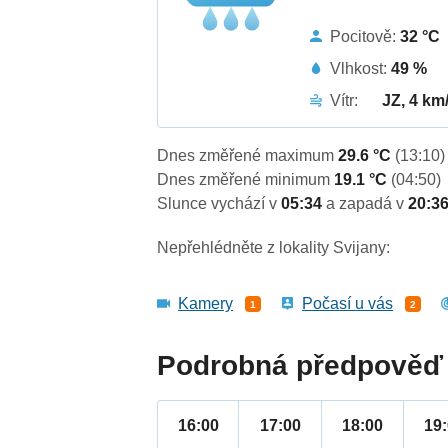
Pocitově:
32 °C
Vlhkost:
49 %
Vítr:
JZ, 4 km
Dnes změřené maximum
29.6 °C
(13:10)
Dnes změřené minimum
19.1 °C
(04:50)
Slunce vychází v
05:34
a zapadá v
20:3
Nepřehlédněte z lokality Svijany:
Kamery
Počasí u vás
1
2
Podrobná předpověď 
16:00
17:00
18:00
19