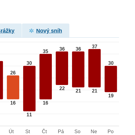
Srážky
Nový sníh
37
36
36
35
30
30
26
22
21
21
19
16
16
11
Út
St
Čt
Pá
So
Ne
Po