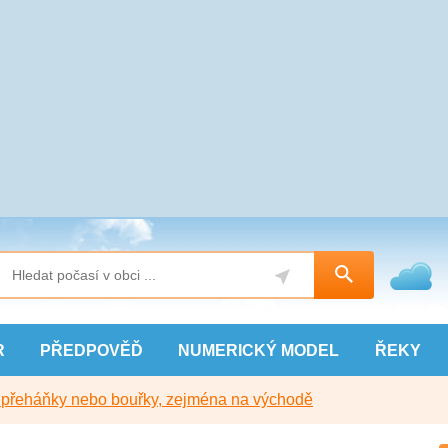
R
PŘEDPOVĚĎ
NUMERICKÝ
MODEL
ŘEKY
y přeháňky nebo bouřky, zejména na východě