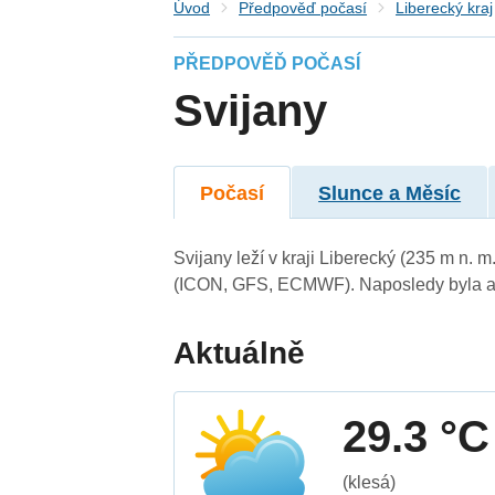
Úvod
Předpověď počasí
Liberecký kraj
PŘEDPOVĚĎ POČASÍ
Svijany
Počasí
Slunce a Měsíc
Svijany leží v kraji Liberecký (235 m n.
(ICON, GFS, ECMWF). Naposledy byla ak
Aktuálně
29.3 °C
(klesá)