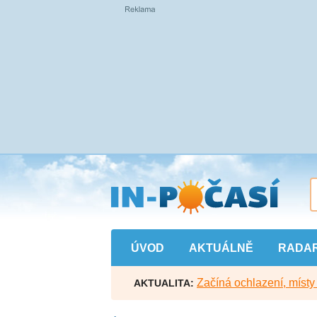
Přejít
na
hlavní
obsah
ÚVOD
AKTUÁLNĚ
RADA
Začíná ochlazení, míst
AKTUALITA: