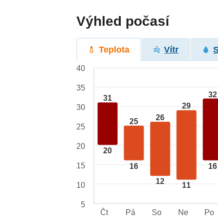
Výhled počasí
Teplota
Vítr
40
35
32
31
29
30
26
25
25
20
20
15
16
16
12
10
11
5
Čt
Pá
So
Ne
Po