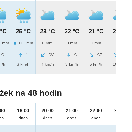
 °C
25 °C
23 °C
22 °C
21 °C
21 °C
1 mm
0.1 mm
0 mm
0 mm
0 mm
0 mm
S
J
SV
S
SZ
SZ
m/h
3 km/h
4 km/h
3 km/h
6 km/h
10 km/h
žek na 48 hodin
:00
19:00
20:00
21:00
22:00
23:00
es
dnes
dnes
dnes
dnes
dnes