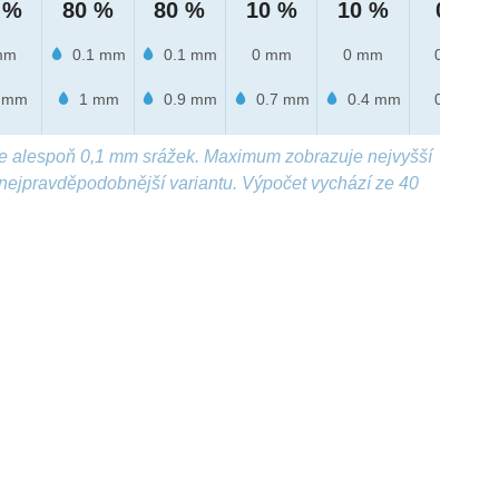
 %
80 %
80 %
10 %
10 %
0 %
mm
0.1 mm
0.1 mm
0 mm
0 mm
0 mm
 mm
1 mm
0.9 mm
0.7 mm
0.4 mm
0 mm
e alespoň 0,1 mm srážek. Maximum zobrazuje nejvyšší
nejpravděpodobnější variantu. Výpočet vychází ze 40