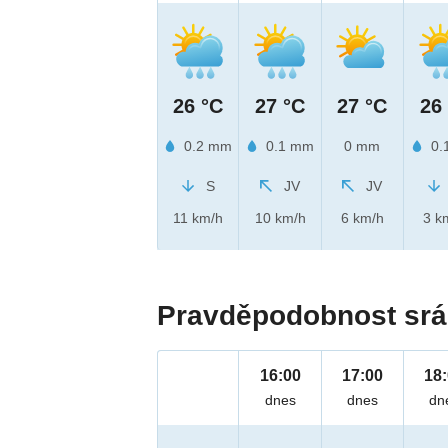
26 °C
27 °C
27 °C
26
0.2 mm
0.1 mm
0 mm
0.
S
JV
JV
11 km/h
10 km/h
6 km/h
3 k
Pravděpodobnost srá
16:00
17:00
18
dnes
dnes
dn