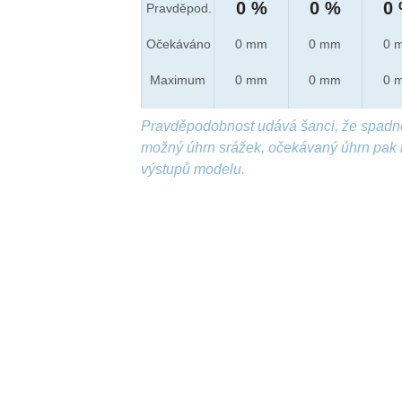
0 %
0 %
0
Pravděpod.
Očekáváno
0 mm
0 mm
0 
Maximum
0 mm
0 mm
0 
Pravděpodobnost udává šanci, že spadn
možný úhrn srážek, očekávaný úhrn pak 
výstupů modelu.