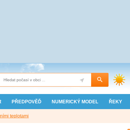
R
PŘEDPOVĚĎ
NUMERICKÝ
MODEL
ŘEKY
ními teplotami