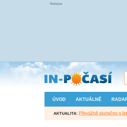
Přejít
na
hlavní
obsah
ÚVOD
AKTUÁLNĚ
RADA
Převážně slunečno s let
AKTUALITA: