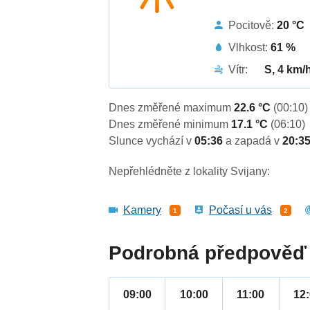
Pocitově:
20 °C
Vlhkost:
61 %
Vítr:
S, 4 km/
Dnes změřené maximum
22.6 °C
(00:10)
Dnes změřené minimum
17.1 °C
(06:10)
Slunce vychází v
05:36
a zapadá v
20:3
Nepřehlédněte z lokality Svijany:
Kamery
Počasí u vás
1
2
Podrobná předpověď 
09:00
10:00
11:00
12