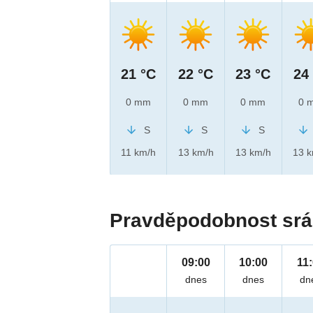
21 °C
22 °C
23 °C
24
0 mm
0 mm
0 mm
0 
S
S
S
11 km/h
13 km/h
13 km/h
13 
Pravděpodobnost srá
09:00
10:00
11
dnes
dnes
dn