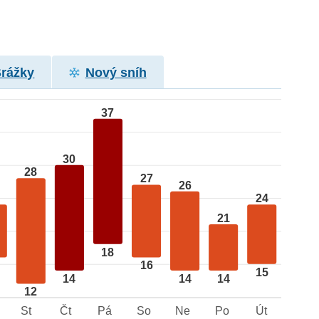
Srážky
Nový sníh
37
30
28
27
26
24
21
18
16
15
14
14
14
12
St
Čt
Pá
So
Ne
Po
Út