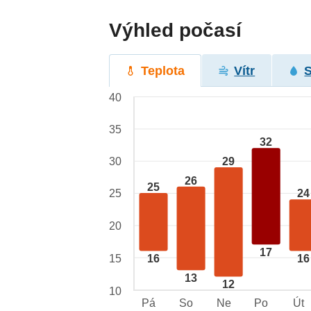
Výhled počasí
Teplota
Vítr
40
35
32
29
30
26
25
25
24
20
17
15
16
16
13
12
10
Pá
So
Ne
Po
Út