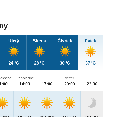
dny
Úterý
Středa
Čtvrtek
Pátek
24 °C
28 °C
30 °C
37 °C
oledne
Odpoledne
Večer
1:00
14:00
17:00
20:00
23:00