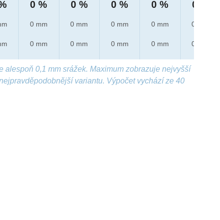
 %
0 %
0 %
0 %
0 %
0 %
mm
0 mm
0 mm
0 mm
0 mm
0 mm
mm
0 mm
0 mm
0 mm
0 mm
0 mm
e alespoň 0,1 mm srážek. Maximum zobrazuje nejvyšší
nejpravděpodobnější variantu. Výpočet vychází ze 40