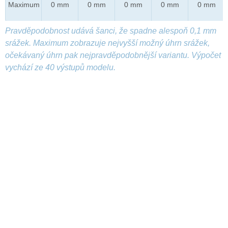
Maximum
0 mm
0 mm
0 mm
0 mm
0 mm
Pravděpodobnost udává šanci, že spadne alespoň 0,1 mm
srážek. Maximum zobrazuje nejvyšší možný úhrn srážek,
očekávaný úhrn pak nejpravděpodobnější variantu. Výpočet
vychází ze 40 výstupů modelu.