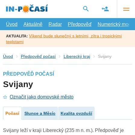
Přejít
na
hlavní
obsah
Úvod
Aktuálně
Radar
Předpověď
Numerický model
Víkend bude slunečný s letními, zítra i tropickými
AKTUALITA:
teplotami
Úvod
Předpověď počasí
Liberecký kraj
Svijany
PŘEDPOVĚĎ POČASÍ
Svijany
Označit jako domovské město
Počasí
Slunce a Měsíc
Kvalita ovzduší
Svijany leží v kraji Liberecký (235 m n. m.). Předpověď je