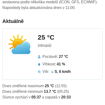
sestavena podle několika modelů (ICON, GFS, ECMWF).
Naposledy byla aktualizována dnes v 11:00.
Aktuálně
25 °C
(stoupá)
Pocitově:
27 °C
Vlhkost:
41 %
Vítr:
S, 6 km/h
Dnes změřené maximum
25 °C
(11:55)
Dnes změřené minimum
13.7 °C
(05:25)
Slunce vychází v
05:37
a zapadá v
20:33