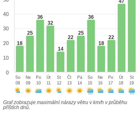
47
40
36
36
32
30
25
25
22
22
18
18
20
14
10
0
So
Ne
Po
Út
St
Čt
Pá
So
Ne
Po
Út
St
08
09
10
11
12
13
14
15
16
17
18
19
Graf zobrazuje maximální nárazy větru v km/h v průběhu
příštích dnů.