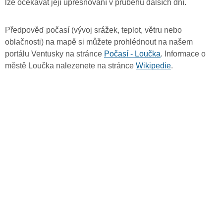
lze očekávat její upřesňování v průběhu dalších dní.
Předpověď počasí (vývoj srážek, teplot, větru nebo
oblačnosti) na mapě si můžete prohlédnout na našem
portálu Ventusky na stránce
Počasí - Loučka
. Informace o
městě Loučka nalezenete na stránce
Wikipedie
.