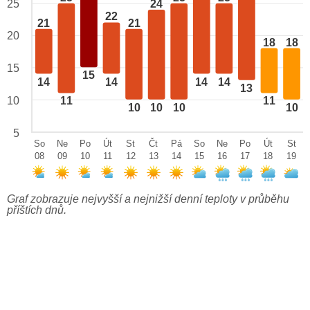
24
25
22
21
21
20
18
18
15
15
14
14
14
14
13
10
11
11
10
10
10
10
5
So
Ne
Po
Út
St
Čt
Pá
So
Ne
Po
Út
St
08
09
10
11
12
13
14
15
16
17
18
19
Graf zobrazuje nejvyšší a nejnižší denní teploty v průběhu
příštích dnů.