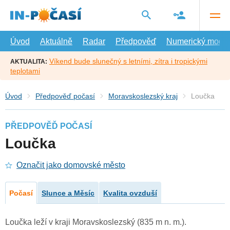
Přejít
na
hlavní
obsah
Úvod
Aktuálně
Radar
Předpověď
Numerický model
Víkend bude slunečný s letními, zítra i tropickými
AKTUALITA:
teplotami
Úvod
Předpověď počasí
Moravskoslezský kraj
Loučka
PŘEDPOVĚĎ POČASÍ
Loučka
Označit jako domovské město
Počasí
Slunce a Měsíc
Kvalita ovzduší
Loučka leží v kraji Moravskoslezský (835 m n. m.).