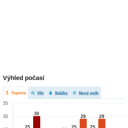
Výhled počasí
Teplota
Vítr
Srážky
Nový sníh
35
30
29
29
30
25
25
25