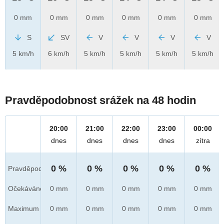
0 mm
0 mm
0 mm
0 mm
0 mm
0 mm
S
SV
V
V
V
V
5 km/h
6 km/h
5 km/h
5 km/h
5 km/h
5 km/h
Pravděpodobnost srážek na 48 hodin
20:00
21:00
22:00
23:00
00:00
dnes
dnes
dnes
dnes
zítra
0 %
0 %
0 %
0 %
0 %
Pravděpod.
Očekáváno
0 mm
0 mm
0 mm
0 mm
0 mm
Maximum
0 mm
0 mm
0 mm
0 mm
0 mm