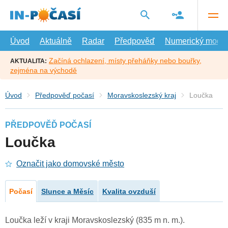
Přejít
na
hlavní
obsah
Úvod
Aktuálně
Radar
Předpověď
Numerický model
Začíná ochlazení, místy přeháňky nebo bouřky,
AKTUALITA:
zejména na východě
Úvod
Předpověď počasí
Moravskoslezský kraj
Loučka
PŘEDPOVĚĎ POČASÍ
Loučka
Označit jako domovské město
Počasí
Slunce a Měsíc
Kvalita ovzduší
Loučka leží v kraji Moravskoslezský (835 m n. m.).