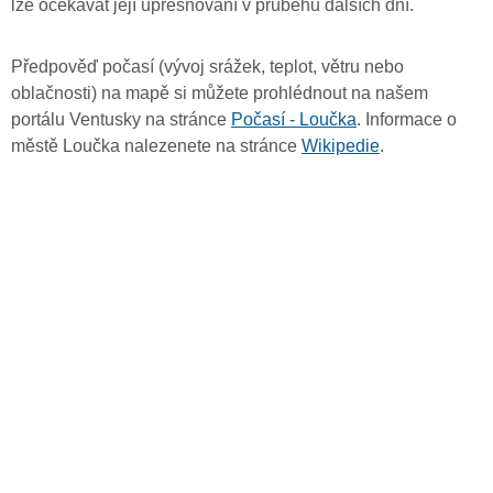
lze očekávat její upřesňování v průběhu dalších dní.
Předpověď počasí (vývoj srážek, teplot, větru nebo
oblačnosti) na mapě si můžete prohlédnout na našem
portálu Ventusky na stránce
Počasí - Loučka
. Informace o
městě Loučka nalezenete na stránce
Wikipedie
.