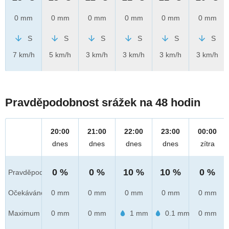
0 mm
0 mm
0 mm
0 mm
0 mm
0 mm
S
S
S
S
S
S
7 km/h
5 km/h
3 km/h
3 km/h
3 km/h
3 km/h
Pravděpodobnost srážek na 48 hodin
20:00
21:00
22:00
23:00
00:00
dnes
dnes
dnes
dnes
zítra
0 %
0 %
10 %
10 %
0 %
Pravděpod.
Očekáváno
0 mm
0 mm
0 mm
0 mm
0 mm
Maximum
0 mm
0 mm
1 mm
0.1 mm
0 mm