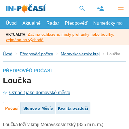
Přejít
na
hlavní
obsah
Úvod
Aktuálně
Radar
Předpověď
Numerický model
Začíná ochlazení, místy přeháňky nebo bouřky,
AKTUALITA:
zejména na východě
Úvod
Předpověď počasí
Moravskoslezský kraj
Loučka
PŘEDPOVĚĎ POČASÍ
Loučka
Označit jako domovské město
Počasí
Slunce a Měsíc
Kvalita ovzduší
Loučka leží v kraji Moravskoslezský (835 m n. m.).