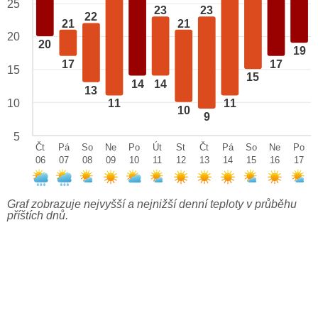
25
23
23
22
21
21
20
20
19
17
17
15
15
14
14
13
10
11
11
10
9
5
Čt
Pá
So
Ne
Po
Út
St
Čt
Pá
So
Ne
Po
06
07
08
09
10
11
12
13
14
15
16
17
Graf zobrazuje nejvyšší a nejnižší denní teploty v průběhu
příštích dnů.