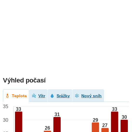
Výhled počasí
Teplota
Vítr
Srážky
Nový sníh
35
33
33
31
30
29
30
27
26