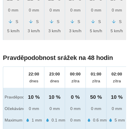
0 mm
0 mm
0 mm
0 mm
0 mm
0 mm
S
S
S
S
S
S
5 km/h
3 km/h
3 km/h
3 km/h
5 km/h
5 km/h
Pravděpodobnost srážek na 48 hodin
22:00
23:00
00:00
01:00
02:00
dnes
dnes
zítra
zítra
zítra
10 %
10 %
0 %
50 %
10 %
Pravděpod.
Očekáváno
0 mm
0 mm
0 mm
0 mm
0 mm
Maximum
1 mm
0.1 mm
0 mm
0.6 mm
5 mm