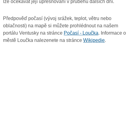
lze očekávat její upřesňování v průběhu dalších dní.
Předpověď počasí (vývoj srážek, teplot, větru nebo
oblačnosti) na mapě si můžete prohlédnout na našem
portálu Ventusky na stránce
Počasí - Loučka
. Informace o
městě Loučka nalezenete na stránce
Wikipedie
.