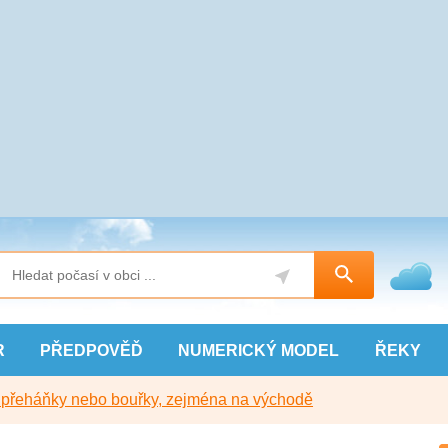
R
PŘEDPOVĚĎ
NUMERICKÝ
MODEL
ŘEKY
y přeháňky nebo bouřky, zejména na východě