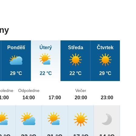
dny
Pondělí
Úterý
Středa
Čtvrtek
29 °C
22 °C
22 °C
29 °C
oledne
Odpoledne
Večer
1:00
14:00
17:00
20:00
23:00