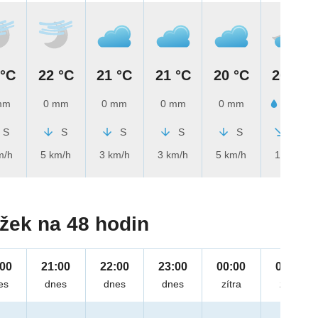
 °C
22 °C
21 °C
21 °C
20 °C
20 °C
mm
0 mm
0 mm
0 mm
0 mm
1 mm
S
S
S
S
S
SZ
m/h
5 km/h
3 km/h
3 km/h
5 km/h
1 km/h
žek na 48 hodin
:00
21:00
22:00
23:00
00:00
01:00
es
dnes
dnes
dnes
zítra
zítra