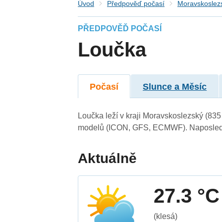
Úvod
Předpověď počasí
Moravskoslezs
PŘEDPOVĚĎ POČASÍ
Loučka
Počasí
Slunce a Měsíc
Loučka leží v kraji Moravskoslezský (835
modelů (ICON, GFS, ECMWF). Naposledy 
Aktuálně
27.3 °C
(klesá)