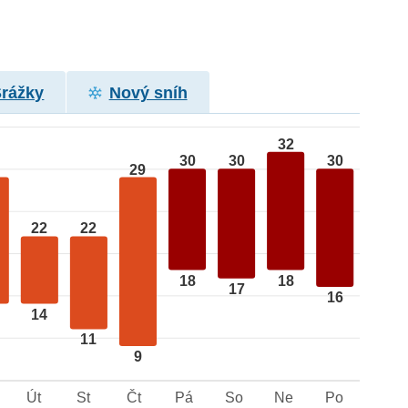
Srážky
Nový sníh
32
30
30
30
29
22
22
18
18
17
16
14
11
9
Út
St
Čt
Pá
So
Ne
Po