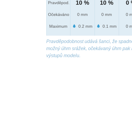
10 %
10 %
0
Pravděpod.
Očekáváno
0 mm
0 mm
0 
Maximum
0.2 mm
0.1 mm
0 
Pravděpodobnost udává šanci, že spadn
možný úhrn srážek, očekávaný úhrn pak 
výstupů modelu.