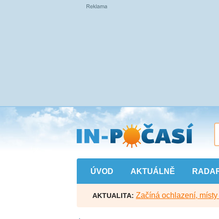
Přejít
na
hlavní
obsah
ÚVOD
AKTUÁLNĚ
RADA
Začíná ochlazení, míst
AKTUALITA: