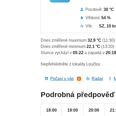
Pocitově:
30 °C
Vlhkost:
54 %
Vítr:
SZ, 10 k
Dnes změřené maximum
32.9 °C
(11:30)
Dnes změřené minimum
22.1 °C
(13:20)
Slunce vychází v
05:22
a zapadá v
20:1
Nepřehlédněte z lokality Loučka:
Počasí u vás
Radar
M
6
Podrobná předpověď 
18:00
19:00
20:00
21