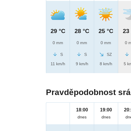
29 °C
28 °C
25 °C
23
0 mm
0 mm
0 mm
0 
S
S
SZ
11 km/h
9 km/h
8 km/h
5 k
Pravděpodobnost srá
18:00
19:00
20
dnes
dnes
dn