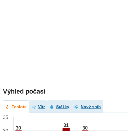
Výhled počasí
Teplota
Vítr
Srážky
Nový sníh
35
31
30
30
30