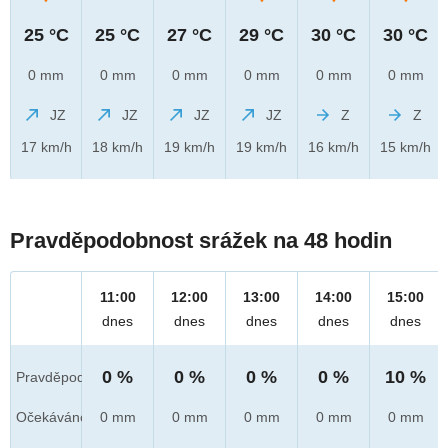
25 °C
25 °C
27 °C
29 °C
30 °C
30 °C
0 mm
0 mm
0 mm
0 mm
0 mm
0 mm
JZ
JZ
JZ
JZ
Z
Z
17 km/h
18 km/h
19 km/h
19 km/h
16 km/h
15 km/h
Pravděpodobnost srážek na 48 hodin
11:00
12:00
13:00
14:00
15:00
dnes
dnes
dnes
dnes
dnes
0 %
0 %
0 %
0 %
10 %
Pravděpod.
Očekáváno
0 mm
0 mm
0 mm
0 mm
0 mm