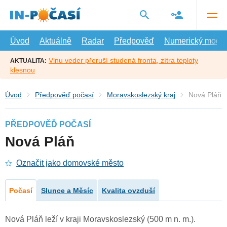
Přejít
na
hlavní
obsah
Úvod
Aktuálně
Radar
Předpověď
Numerický model
Vlnu veder přeruší studená fronta, zítra teploty
AKTUALITA:
klesnou
Úvod
Předpověď počasí
Moravskoslezský kraj
Nová Pláň
PŘEDPOVĚĎ POČASÍ
Nová Pláň
Označit jako domovské město
Počasí
Slunce a Měsíc
Kvalita ovzduší
Nová Pláň leží v kraji Moravskoslezský (500 m n. m.).