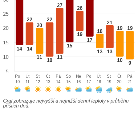
27
26
25
22
22
21
20
20
19
19
18
19
17
15
15
14
14
13
13
10
11
11
10
10
9
5
Po
Út
St
Čt
Pá
So
Ne
Po
Út
St
Čt
Pá
10
11
12
13
14
15
16
17
18
19
20
21
Graf zobrazuje nejvyšší a nejnižší denní teploty v průběhu
příštích dnů.