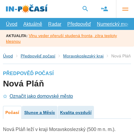
Přejít
na
hlavní
obsah
Úvod
Aktuálně
Radar
Předpověď
Numerický model
Vlnu veder přeruší studená fronta, zítra teploty
AKTUALITA:
klesnou
Úvod
Předpověď počasí
Moravskoslezský kraj
Nová Pláň
PŘEDPOVĚĎ POČASÍ
Nová Pláň
Označit jako domovské město
Počasí
Slunce a Měsíc
Kvalita ovzduší
Nová Pláň leží v kraji Moravskoslezský (500 m n. m.).