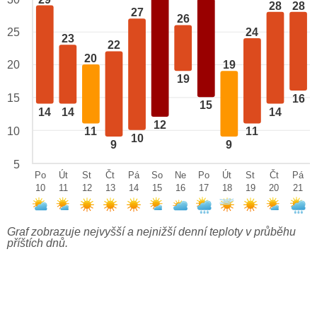
28
28
27
26
24
25
23
22
20
20
19
19
15
16
15
14
14
14
12
10
11
11
10
9
9
5
Po
Út
St
Čt
Pá
So
Ne
Po
Út
St
Čt
Pá
10
11
12
13
14
15
16
17
18
19
20
21
Graf zobrazuje nejvyšší a nejnižší denní teploty v průběhu
příštích dnů.