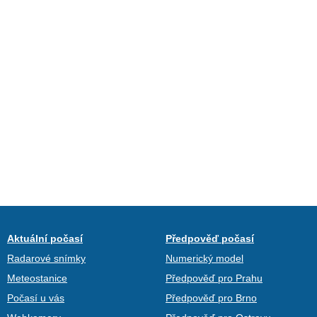
Aktuální počasí
Předpověď počasí
Radarové snímky
Numerický model
Meteostanice
Předpověď pro Prahu
Počasí u vás
Předpověď pro Brno