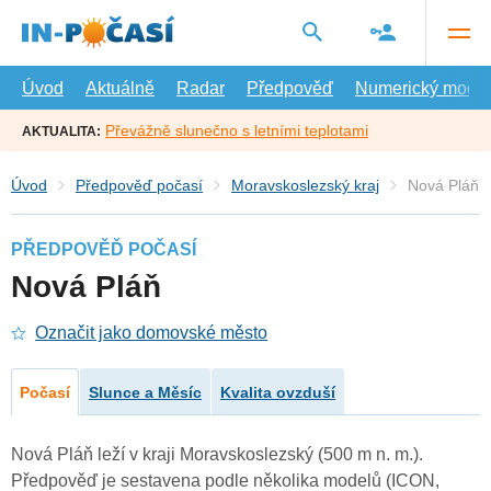
Přejít
na
hlavní
obsah
Úvod
Aktuálně
Radar
Předpověď
Numerický model
Převážně slunečno s letními teplotami
AKTUALITA:
Úvod
Předpověď počasí
Moravskoslezský kraj
Nová Pláň
PŘEDPOVĚĎ POČASÍ
Nová Pláň
Označit jako domovské město
Počasí
Slunce a Měsíc
Kvalita ovzduší
Nová Pláň leží v kraji Moravskoslezský (500 m n. m.).
Předpověď je sestavena podle několika modelů (ICON,