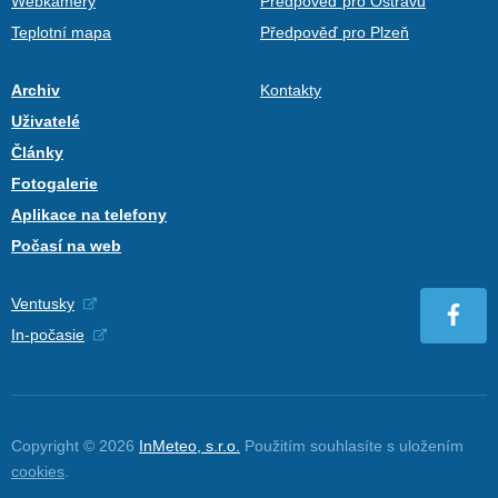
Webkamery
Předpověď pro Ostravu
Teplotní mapa
Předpověď pro Plzeň
Archiv
Kontakty
Uživatelé
Články
Fotogalerie
Aplikace na telefony
Počasí na web
Ventusky
In-počasie
Copyright © 2026
InMeteo, s.r.o.
Použitím souhlasíte s uložením
cookies
.