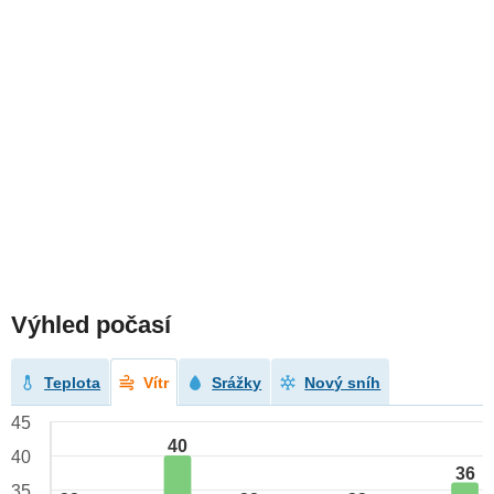
Výhled počasí
Teplota
Vítr
Srážky
Nový sníh
45
40
40
36
35