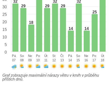
32
32
32
29
29
29
30
25
25
20
18
14
14
15
10
5
0
Pá
So
Ne
Po
Út
St
Čt
Pá
So
Ne
Po
Út
07
08
09
10
11
12
13
14
15
16
17
18
Graf zobrazuje maximální nárazy větru v km/h v průběhu
příštích dnů.