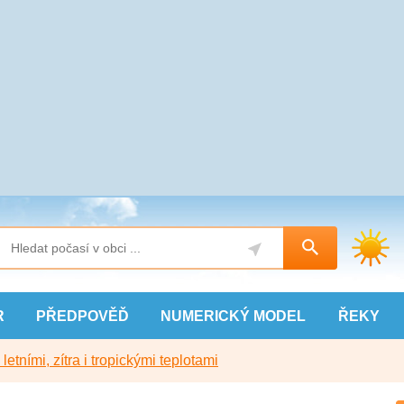
R
PŘEDPOVĚĎ
NUMERICKÝ
MODEL
ŘEKY
etními, zítra i tropickými teplotami