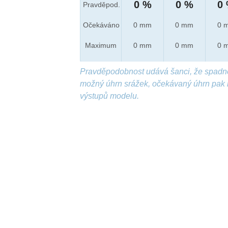
0 %
0 %
0
Pravděpod.
Očekáváno
0 mm
0 mm
0 
Maximum
0 mm
0 mm
0 
Pravděpodobnost udává šanci, že spadn
možný úhrn srážek, očekávaný úhrn pak 
výstupů modelu.