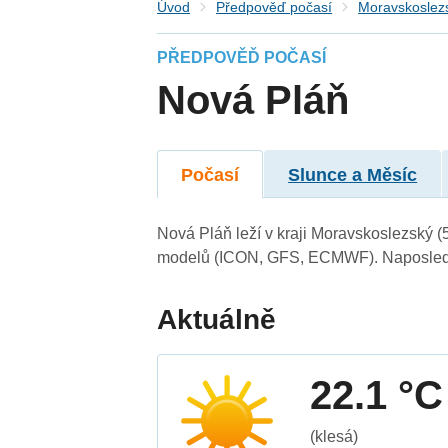
Úvod
Předpověď počasí
Moravskoslezs
PŘEDPOVĚĎ POČASÍ
Nová Pláň
Počasí
Slunce a Měsíc
Nová Pláň leží v kraji Moravskoslezský (
modelů (ICON, GFS, ECMWF). Naposledy 
Aktuálně
22.1 °C
(klesá)