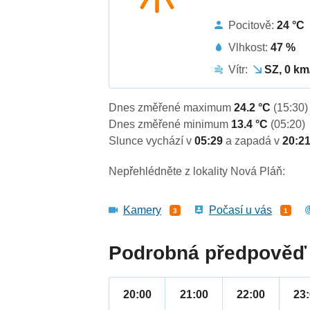
Pocitově:
24 °C
Vlhkost:
47 %
Vítr:
SZ, 0 km
Dnes změřené maximum
24.2 °C
(15:30)
Dnes změřené minimum
13.4 °C
(05:20)
Slunce vychází v
05:29
a zapadá v
20:2
Nepřehlédněte z lokality Nová Pláň:
Kamery
Počasí u vás
3
1
Podrobná předpověď 
20:00
21:00
22:00
23