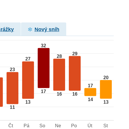
Srážky
Nový sníh
32
29
28
27
23
20
17
17
16
16
14
13
13
11
Čt
Pá
So
Ne
Po
Út
St