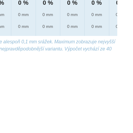
 %
0 %
0 %
0 %
0 %
0 %
mm
0 mm
0 mm
0 mm
0 mm
0 mm
mm
0 mm
0 mm
0 mm
0 mm
0 mm
e alespoň 0,1 mm srážek. Maximum zobrazuje nejvyšší
nejpravděpodobnější variantu. Výpočet vychází ze 40