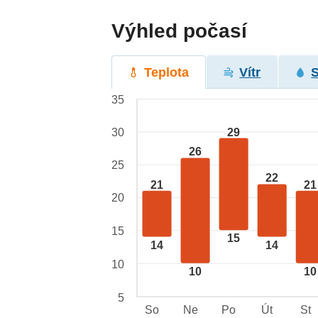
Výhled počasí
Teplota
Vítr
35
29
30
26
25
22
21
21
20
15
15
14
14
10
10
10
5
So
Ne
Po
Út
St