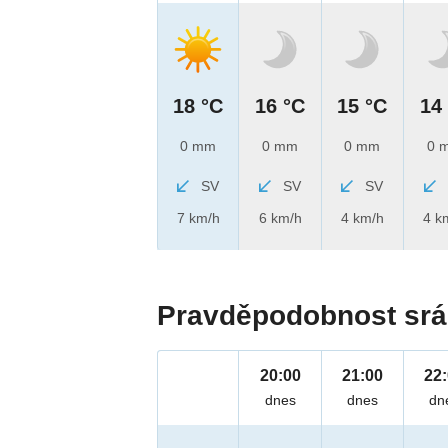
18 °C
16 °C
15 °C
14
0 mm
0 mm
0 mm
0 
SV
SV
SV
7 km/h
6 km/h
4 km/h
4 k
Pravděpodobnost srá
20:00
21:00
22
dnes
dnes
dn