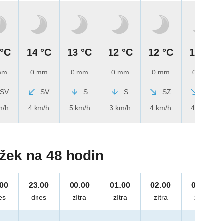
 °C
14 °C
13 °C
12 °C
12 °C
11 °C
mm
0 mm
0 mm
0 mm
0 mm
0 mm
SV
SV
S
S
SZ
SZ
m/h
4 km/h
5 km/h
3 km/h
4 km/h
4 km/h
žek na 48 hodin
:00
23:00
00:00
01:00
02:00
03:00
es
dnes
zítra
zítra
zítra
zítra