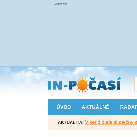
Přejít
na
hlavní
obsah
ÚVOD
AKTUÁLNĚ
RADA
Víkend bude slunečný s l
AKTUALITA: