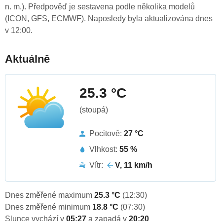
n. m.). Předpověď je sestavena podle několika modelů
(ICON, GFS, ECMWF). Naposledy byla aktualizována dnes
v 12:00.
Aktuálně
25.3 °C
(stoupá)
Pocitově:
27 °C
Vlhkost:
55 %
Vítr:
V, 11 km/h
Dnes změřené maximum
25.3 °C
(12:30)
Dnes změřené minimum
18.8 °C
(07:30)
Slunce vychází v
05:27
a zapadá v
20:20