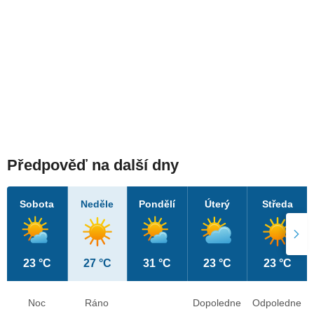
Předpověď na další dny
Sobota
Neděle
Pondělí
Úterý
Středa
23 °C
27 °C
31 °C
23 °C
23 °C
Noc
Ráno
Dopoledne
Odpoledne