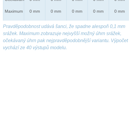
Maximum
0 mm
0 mm
0 mm
0 mm
0 mm
Pravděpodobnost udává šanci, že spadne alespoň 0,1 mm
srážek. Maximum zobrazuje nejvyšší možný úhrn srážek,
očekávaný úhrn pak nejpravděpodobnější variantu. Výpočet
vychází ze 40 výstupů modelu.