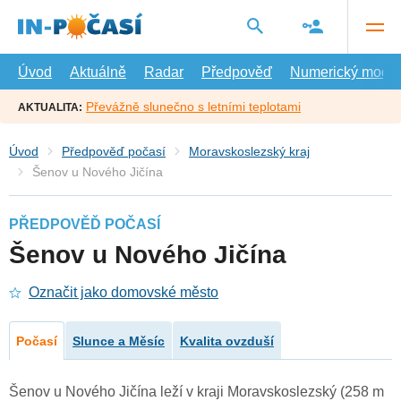
Přejít
na
hlavní
obsah
Úvod
Aktuálně
Radar
Předpověď
Numerický model
Převážně slunečno s letními teplotami
AKTUALITA:
Úvod
Předpověď počasí
Moravskoslezský kraj
Šenov u Nového Jičína
PŘEDPOVĚĎ POČASÍ
Šenov u Nového Jičína
Označit jako domovské město
Počasí
Slunce a Měsíc
Kvalita ovzduší
Šenov u Nového Jičína leží v kraji Moravskoslezský (258 m