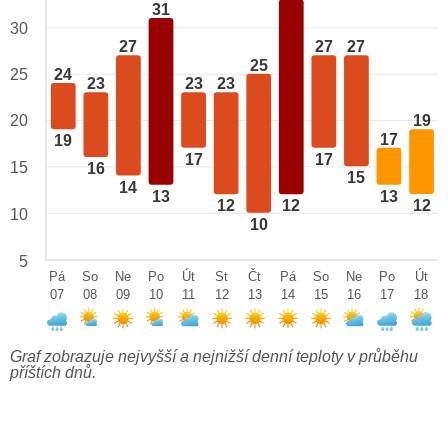
31
30
27
27
27
25
24
25
23
23
23
20
19
17
19
17
17
15
16
15
14
13
13
12
12
12
10
10
5
Pá
So
Ne
Po
Út
St
Čt
Pá
So
Ne
Po
Út
07
08
09
10
11
12
13
14
15
16
17
18
Graf zobrazuje nejvyšší a nejnižší denní teploty v průběhu
příštích dnů.