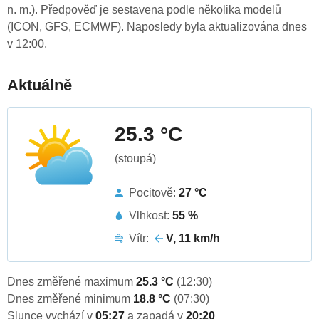
n. m.). Předpověď je sestavena podle několika modelů
(ICON, GFS, ECMWF). Naposledy byla aktualizována dnes
v 12:00.
Aktuálně
25.3 °C
(stoupá)
Pocitově:
27 °C
Vlhkost:
55 %
Vítr:
V, 11 km/h
Dnes změřené maximum
25.3 °C
(12:30)
Dnes změřené minimum
18.8 °C
(07:30)
Slunce vychází v
05:27
a zapadá v
20:20