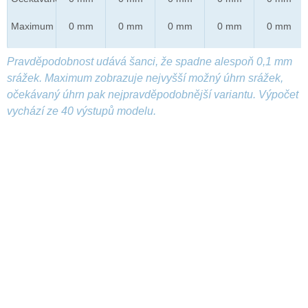
Maximum
0 mm
0 mm
0 mm
0 mm
0 mm
Pravděpodobnost udává šanci, že spadne alespoň 0,1 mm
srážek. Maximum zobrazuje nejvyšší možný úhrn srážek,
očekávaný úhrn pak nejpravděpodobnější variantu. Výpočet
vychází ze 40 výstupů modelu.