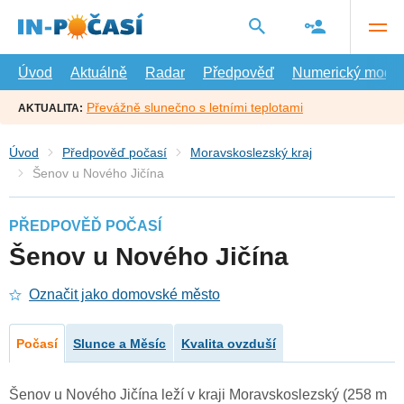
Přejít
na
hlavní
obsah
Úvod
Aktuálně
Radar
Předpověď
Numerický model
Převážně slunečno s letními teplotami
AKTUALITA:
Úvod
Předpověď počasí
Moravskoslezský kraj
Šenov u Nového Jičína
PŘEDPOVĚĎ POČASÍ
Šenov u Nového Jičína
Označit jako domovské město
Počasí
Slunce a Měsíc
Kvalita ovzduší
Šenov u Nového Jičína leží v kraji Moravskoslezský (258 m