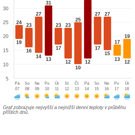
31
30
27
27
27
25
24
25
23
23
23
20
19
17
19
17
17
15
16
15
14
13
13
12
12
12
10
10
5
Pá
So
Ne
Po
Út
St
Čt
Pá
So
Ne
Po
Út
07
08
09
10
11
12
13
14
15
16
17
18
Graf zobrazuje nejvyšší a nejnižší denní teploty v průběhu
příštích dnů.