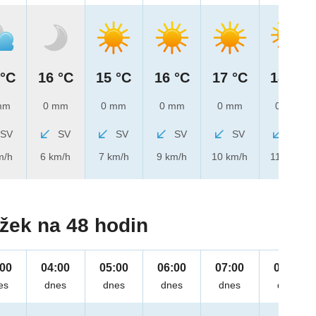
 °C
16 °C
15 °C
16 °C
17 °C
18 °C
mm
0 mm
0 mm
0 mm
0 mm
0 mm
SV
SV
SV
SV
SV
SV
m/h
6 km/h
7 km/h
9 km/h
10 km/h
11 km/h
žek na 48 hodin
:00
04:00
05:00
06:00
07:00
08:00
es
dnes
dnes
dnes
dnes
dnes