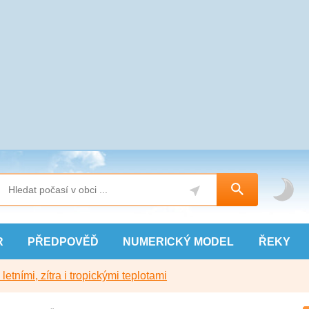
R
PŘEDPOVĚĎ
NUMERICKÝ
MODEL
ŘEKY
etními, zítra i tropickými teplotami