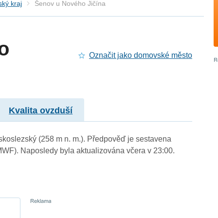
ký kraj
Šenov u Nového Jičína
o
Označit jako domovské město
Kvalita ovzduší
vskoslezský (258 m n. m.). Předpověď je sestavena
F). Naposledy byla aktualizována včera v 23:00.