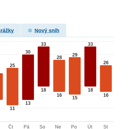
Srážky
Nový sníh
33
33
30
29
28
26
25
18
18
16
16
15
13
11
Čt
Pá
So
Ne
Po
Út
St