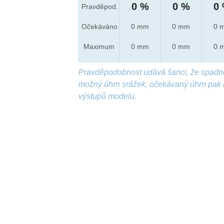
0 %
0 %
0
Pravděpod.
Očekáváno
0 mm
0 mm
0 
Maximum
0 mm
0 mm
0 
Pravděpodobnost udává šanci, že spadn
možný úhrn srážek, očekávaný úhrn pak 
výstupů modelu.