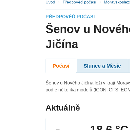
Úvod
Předpověď počasí
Moravskoslezs
PŘEDPOVĚĎ POČASÍ
Šenov u Novéh
Jičína
Počasí
Slunce a Měsíc
Šenov u Nového Jičína leží v kraji Mora
podle několika modelů (ICON, GFS, ECMW
Aktuálně
18.6 °C