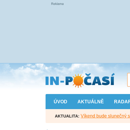
Přejít
na
hlavní
obsah
ÚVOD
AKTUÁLNĚ
RADA
Víkend bude slunečný s l
AKTUALITA: