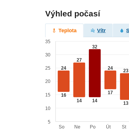
Výhled počasí
Teplota
Vítr
35
32
30
27
24
24
25
23
20
17
15
16
14
14
13
10
5
So
Ne
Po
Út
St