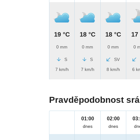
19 °C
18 °C
18 °C
17
0 mm
0 mm
0 mm
0 
S
S
SV
7 km/h
7 km/h
8 km/h
6 k
Pravděpodobnost srá
01:00
02:00
03
dnes
dnes
dn