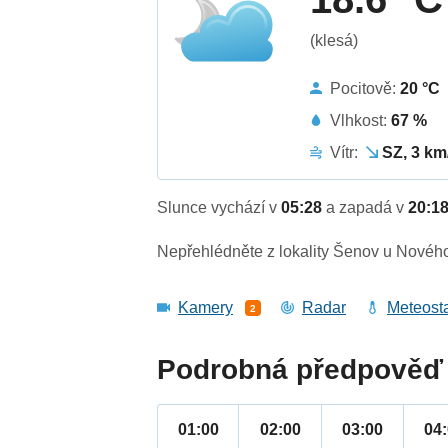
(klesá)
Pocitově:
20 °C
Vlhkost:
67 %
Vítr:
SZ, 3 km
Slunce vychází v
05:28
a zapadá v
20:1
Nepřehlédněte z lokality Šenov u Nového
Kamery
Radar
Meteost
2
Podrobná předpověď 
01:00
02:00
03:00
04