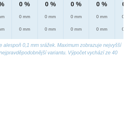
 %
0 %
0 %
0 %
0 %
0 %
mm
0 mm
0 mm
0 mm
0 mm
0 mm
mm
0 mm
0 mm
0 mm
0 mm
0 mm
e alespoň 0,1 mm srážek. Maximum zobrazuje nejvyšší
nejpravděpodobnější variantu. Výpočet vychází ze 40