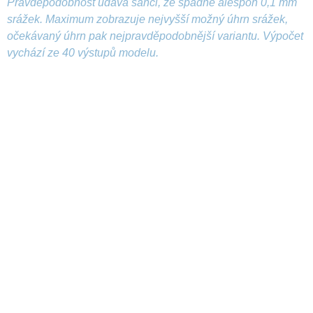
Pravděpodobnost udává šanci, že spadne alespoň 0,1 mm
srážek. Maximum zobrazuje nejvyšší možný úhrn srážek,
očekávaný úhrn pak nejpravděpodobnější variantu. Výpočet
vychází ze 40 výstupů modelu.