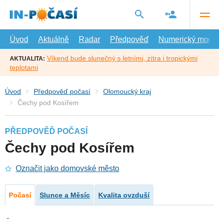
Přejít
na
hlavní
obsah
Úvod
Aktuálně
Radar
Předpověď
Numerický model
Víkend bude slunečný s letními, zítra i tropickými
AKTUALITA:
teplotami
Úvod
Předpověď počasí
Olomoucký kraj
Čechy pod Kosířem
PŘEDPOVĚĎ POČASÍ
Čechy pod Kosířem
Označit jako domovské město
Počasí
Slunce a Měsíc
Kvalita ovzduší