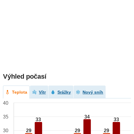
Výhled počasí
Teplota
Vítr
Srážky
Nový sníh
40
34
35
33
33
29
29
29
30