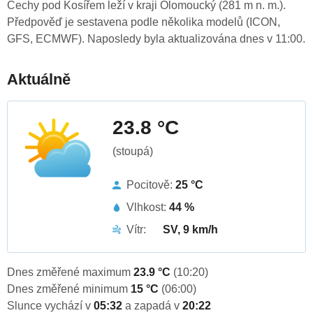
Čechy pod Kosířem leží v kraji Olomoucký (281 m n. m.).
Předpověď je sestavena podle několika modelů (ICON,
GFS, ECMWF). Naposledy byla aktualizována dnes v 11:00.
Aktuálně
23.8 °C
(stoupá)
Pocitově:
25 °C
Vlhkost:
44 %
Vítr:
SV, 9 km/h
Dnes změřené maximum
23.9 °C
(10:20)
Dnes změřené minimum
15 °C
(06:00)
Slunce vychází v
05:32
a zapadá v
20:22