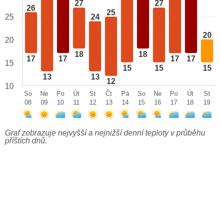
27
27
26
25
25
24
20
20
18
18
17
17
17
17
15
15
15
15
13
13
12
10
So
Ne
Po
Út
St
Čt
Pá
So
Ne
Po
Út
St
08
09
10
11
12
13
14
15
16
17
18
19
Graf zobrazuje nejvyšší a nejnižší denní teploty v průběhu
příštích dnů.