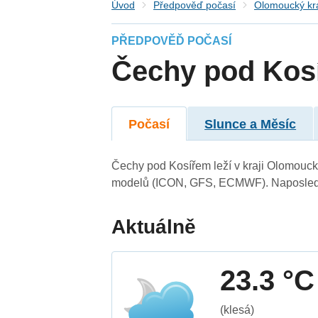
Úvod
Předpověď počasí
Olomoucký kr
PŘEDPOVĚĎ POČASÍ
Čechy pod Kos
Počasí
Slunce a Měsíc
Čechy pod Kosířem leží v kraji Olomouck
modelů (ICON, GFS, ECMWF). Naposledy 
Aktuálně
23.3 °C
(klesá)