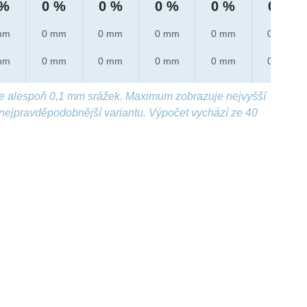
 %
0 %
0 %
0 %
0 %
0 %
mm
0 mm
0 mm
0 mm
0 mm
0 mm
mm
0 mm
0 mm
0 mm
0 mm
0 mm
e alespoň 0,1 mm srážek. Maximum zobrazuje nejvyšší
nejpravděpodobnější variantu. Výpočet vychází ze 40