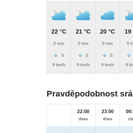
22 °C
21 °C
20 °C
19
0 mm
0 mm
0 mm
0 
S
S
S
9 km/h
9 km/h
9 km/h
9 k
Pravděpodobnost srá
22:00
23:00
00
dnes
dnes
zít