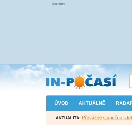
Přejít
na
hlavní
obsah
ÚVOD
AKTUÁLNĚ
RADA
Převážně slunečno s let
AKTUALITA: