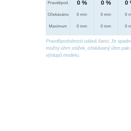
0 %
0 %
0
Pravděpod.
Očekáváno
0 mm
0 mm
0 
Maximum
0 mm
0 mm
0 
Pravděpodobnost udává šanci, že spadn
možný úhrn srážek, očekávaný úhrn pak 
výstupů modelu.