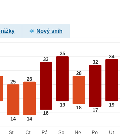
Srážky
Nový sníh
35
34
33
32
28
26
25
19
19
18
17
16
14
14
St
Čt
Pá
So
Ne
Po
Út