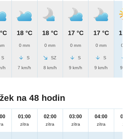
 °C
18 °C
18 °C
17 °C
17 °C
17 °C
mm
0 mm
0 mm
0 mm
0 mm
0 mm
S
S
SZ
S
S
S
m/h
7 km/h
8 km/h
9 km/h
9 km/h
9 km/h
žek na 48 hodin
:00
01:00
02:00
03:00
04:00
05:00
ra
zítra
zítra
zítra
zítra
zítra