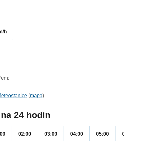
m/h
3
řem:
eteostanice
(
mapa
)
na 24 hodin
:00
02:00
03:00
04:00
05:00
06:00