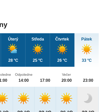
dny
Úterý
Středa
Čtvrtek
Pátek
28 °C
25 °C
26 °C
33 °C
oledne
Odpoledne
Večer
1:00
14:00
17:00
20:00
23:00