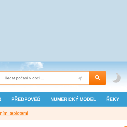
R
PŘEDPOVĚĎ
NUMERICKÝ
MODEL
ŘEKY
ními teplotami