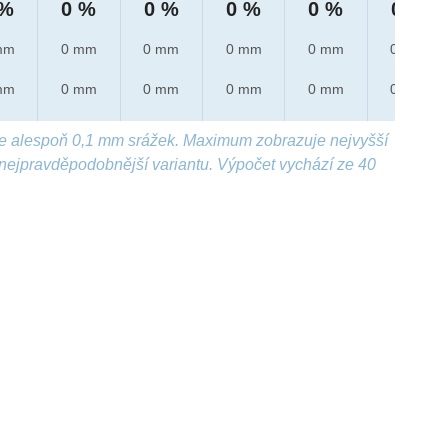
 %
0 %
0 %
0 %
0 %
0 %
mm
0 mm
0 mm
0 mm
0 mm
0 mm
mm
0 mm
0 mm
0 mm
0 mm
0 mm
e alespoň 0,1 mm srážek. Maximum zobrazuje nejvyšší
nejpravděpodobnější variantu. Výpočet vychází ze 40