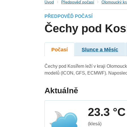
Úvod
Předpověď počasí
Olomoucký kr
PŘEDPOVĚĎ POČASÍ
Čechy pod Kos
Počasí
Slunce a Měsíc
Čechy pod Kosířem leží v kraji Olomouck
modelů (ICON, GFS, ECMWF). Naposledy 
Aktuálně
23.3 °C
(klesá)