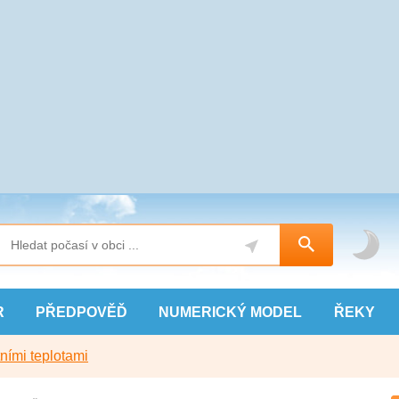
R
PŘEDPOVĚĎ
NUMERICKÝ
MODEL
ŘEKY
ními teplotami