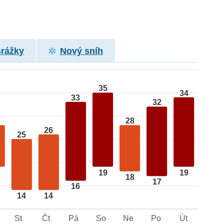
Srážky
Nový sníh
35
34
33
32
28
26
25
19
19
18
17
16
14
14
St
Čt
Pá
So
Ne
Po
Út