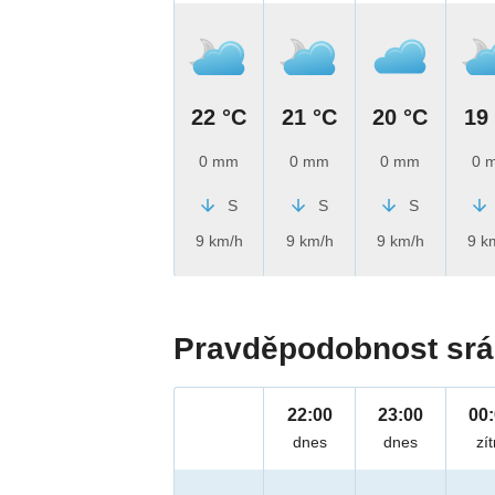
22 °C
21 °C
20 °C
19
0 mm
0 mm
0 mm
0 
S
S
S
9 km/h
9 km/h
9 km/h
9 k
Pravděpodobnost srá
22:00
23:00
00
dnes
dnes
zít