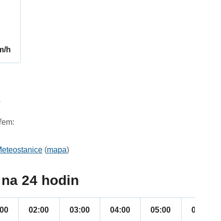
m/h
3
řem:
eteostanice
(
mapa
)
na 24 hodin
:00
02:00
03:00
04:00
05:00
06:00