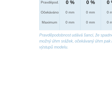
0 %
0 %
0
Pravděpod.
Očekáváno
0 mm
0 mm
0 
Maximum
0 mm
0 mm
0 
Pravděpodobnost udává šanci, že spadn
možný úhrn srážek, očekávaný úhrn pak 
výstupů modelu.