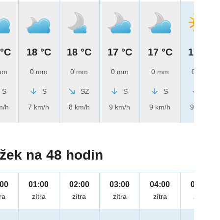
 °C
18 °C
18 °C
17 °C
17 °C
17 °C
mm
0 mm
0 mm
0 mm
0 mm
0 mm
S
S
SZ
S
S
S
m/h
7 km/h
8 km/h
9 km/h
9 km/h
9 km/h
žek na 48 hodin
:00
01:00
02:00
03:00
04:00
05:00
ra
zítra
zítra
zítra
zítra
zítra