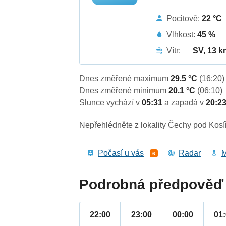
Pocitově:
22 °C
Vlhkost:
45 %
Vítr:
SV, 13 k
Dnes změřené maximum
29.5 °C
(16:20)
Dnes změřené minimum
20.1 °C
(06:10)
Slunce vychází v
05:31
a zapadá v
20:2
Nepřehlédněte z lokality Čechy pod Kosí
Počasí u vás
Radar
M
6
Podrobná předpověď 
22:00
23:00
00:00
01