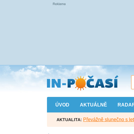
Přejít
na
hlavní
obsah
ÚVOD
AKTUÁLNĚ
RADA
Převážně slunečno s let
AKTUALITA: