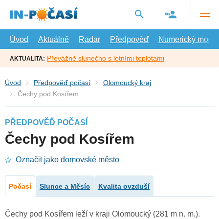
Přejít
na
hlavní
obsah
Úvod
Aktuálně
Radar
Předpověď
Numerický model
Převážně slunečno s letními teplotami
AKTUALITA:
Úvod
Předpověď počasí
Olomoucký kraj
Čechy pod Kosířem
PŘEDPOVĚĎ POČASÍ
Čechy pod Kosířem
Označit jako domovské město
Počasí
Slunce a Měsíc
Kvalita ovzduší
Čechy pod Kosířem leží v kraji Olomoucký (281 m n. m.).