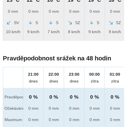
0 mm
0 mm
0 mm
0 mm
0 mm
0 mm
SV
S
S
SZ
S
SZ
10 km/h
9 km/h
7 km/h
8 km/h
9 km/h
8 km/h
Pravděpodobnost srážek na 48 hodin
21:00
22:00
23:00
00:00
01:00
dnes
dnes
dnes
zítra
zítra
0 %
0 %
0 %
0 %
0 %
Pravděpod.
Očekáváno
0 mm
0 mm
0 mm
0 mm
0 mm
Maximum
0 mm
0 mm
0 mm
0 mm
0 mm