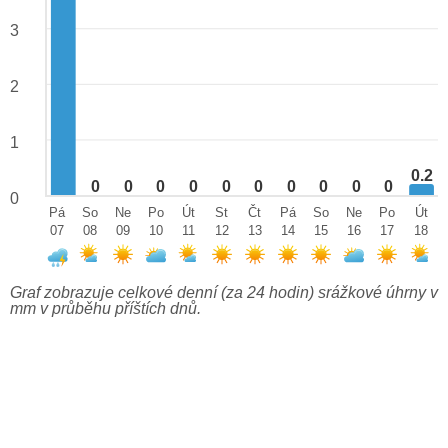
3
2
1
0.2
0
0
0
0
0
0
0
0
0
0
0
Pá
So
Ne
Po
Út
St
Čt
Pá
So
Ne
Po
Út
07
08
09
10
11
12
13
14
15
16
17
18
Graf zobrazuje celkové denní (za 24 hodin) srážkové úhrny v
mm v průběhu příštích dnů.