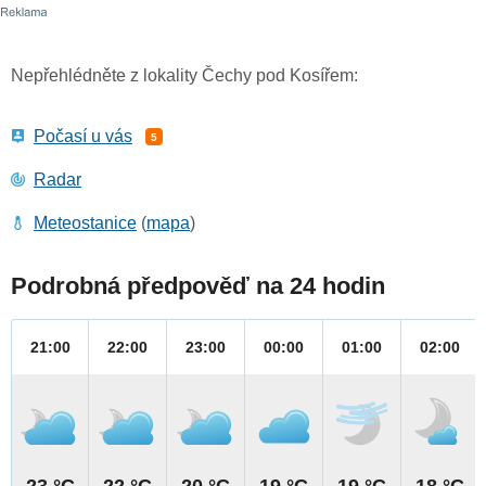
Nepřehlédněte z lokality Čechy pod Kosířem:
Počasí u vás
5
Radar
Meteostanice
(
mapa
)
Podrobná předpověď na 24 hodin
21:00
22:00
23:00
00:00
01:00
02:00
23 °C
22 °C
20 °C
19 °C
19 °C
18 °C