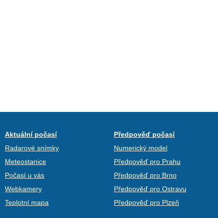
Aktuální počasí
Předpověď počasí
Radarové snímky
Numerický model
Meteostanice
Předpověď pro Prahu
Počasí u vás
Předpověď pro Brno
Webkamery
Předpověď pro Ostravu
Teplotní mapa
Předpověď pro Plzeň