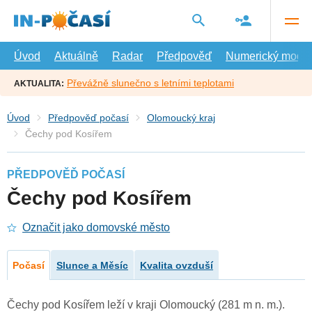
Přejít
na
hlavní
obsah
Úvod
Aktuálně
Radar
Předpověď
Numerický model
Převážně slunečno s letními teplotami
AKTUALITA:
Úvod
Předpověď počasí
Olomoucký kraj
Čechy pod Kosířem
PŘEDPOVĚĎ POČASÍ
Čechy pod Kosířem
Označit jako domovské město
Počasí
Slunce a Měsíc
Kvalita ovzduší
Čechy pod Kosířem leží v kraji Olomoucký (281 m n. m.).