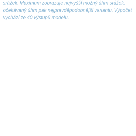
srážek. Maximum zobrazuje nejvyšší možný úhrn srážek,
očekávaný úhrn pak nejpravděpodobnější variantu. Výpočet
vychází ze 40 výstupů modelu.