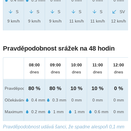
S
S
S
S
S
SV
9 km/h
9 km/h
9 km/h
11 km/h
11 km/h
12 km/h
Pravděpodobnost srážek na 48 hodin
08:00
09:00
10:00
11:00
12:00
dnes
dnes
dnes
dnes
dnes
80 %
80 %
10 %
10 %
0 %
Pravděpod.
Očekáváno
0.4 mm
0.3 mm
0 mm
0 mm
0 mm
Maximum
0.2 mm
1 mm
1 mm
0.6 mm
0 mm
Pravděpodobnost udává šanci, že spadne alespoň 0,1 mm