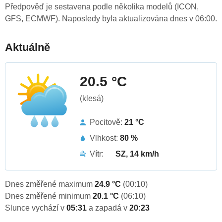
Předpověď je sestavena podle několika modelů (ICON,
GFS, ECMWF). Naposledy byla aktualizována dnes v 06:00.
Aktuálně
20.5 °C
(klesá)
Pocitově:
21 °C
Vlhkost:
80 %
Vítr:
SZ, 14 km/h
Dnes změřené maximum
24.9 °C
(00:10)
Dnes změřené minimum
20.1 °C
(06:10)
Slunce vychází v
05:31
a zapadá v
20:23