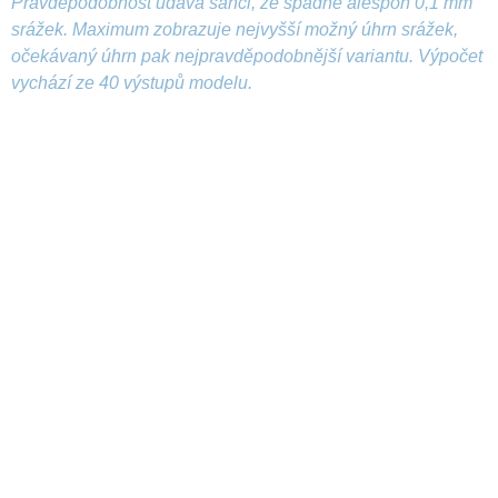
Pravděpodobnost udává šanci, že spadne alespoň 0,1 mm
srážek. Maximum zobrazuje nejvyšší možný úhrn srážek,
očekávaný úhrn pak nejpravděpodobnější variantu. Výpočet
vychází ze 40 výstupů modelu.