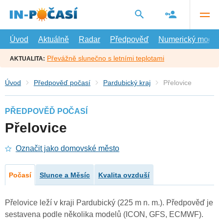
Přejít
na
hlavní
obsah
Úvod
Aktuálně
Radar
Předpověď
Numerický model
Převážně slunečno s letními teplotami
AKTUALITA:
Úvod
Předpověď počasí
Pardubický kraj
Přelovice
PŘEDPOVĚĎ POČASÍ
Přelovice
Označit jako domovské město
Počasí
Slunce a Měsíc
Kvalita ovzduší
Přelovice leží v kraji Pardubický (225 m n. m.). Předpověď je
sestavena podle několika modelů (ICON, GFS, ECMWF).