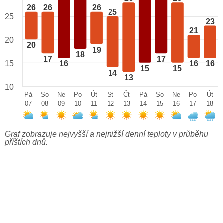
26
26
26
25
25
23
21
20
20
19
18
17
17
15
16
16
16
15
15
14
13
10
Pá
So
Ne
Po
Út
St
Čt
Pá
So
Ne
Po
Út
07
08
09
10
11
12
13
14
15
16
17
18
Graf zobrazuje nejvyšší a nejnižší denní teploty v průběhu
příštích dnů.