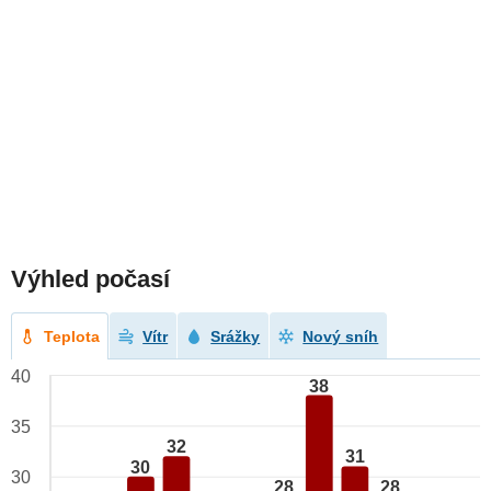
Výhled počasí
Teplota
Vítr
Srážky
Nový sníh
40
38
35
32
31
30
30
28
28