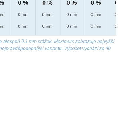
 %
0 %
0 %
0 %
0 %
0 %
mm
0 mm
0 mm
0 mm
0 mm
0 mm
mm
0 mm
0 mm
0 mm
0 mm
0 mm
e alespoň 0,1 mm srážek. Maximum zobrazuje nejvyšší
nejpravděpodobnější variantu. Výpočet vychází ze 40