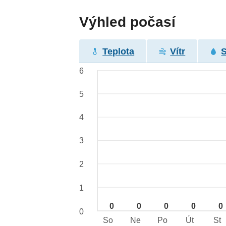
Výhled počasí
Teplota
Vítr
6
5
4
3
2
1
0
0
0
0
0
0
So
Ne
Po
Út
St