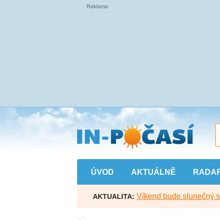
Přejít
na
hlavní
obsah
ÚVOD
AKTUÁLNĚ
RADA
Víkend bude slunečný s l
AKTUALITA: