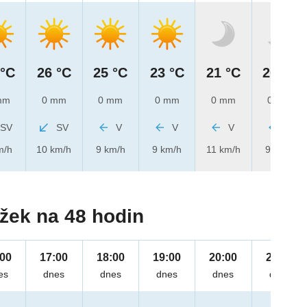
 °C
26 °C
25 °C
23 °C
21 °C
20 °C
mm
0 mm
0 mm
0 mm
0 mm
0 mm
SV
SV
V
V
V
V
m/h
10 km/h
9 km/h
9 km/h
11 km/h
9 km/h
žek na 48 hodin
:00
17:00
18:00
19:00
20:00
21:00
es
dnes
dnes
dnes
dnes
dnes