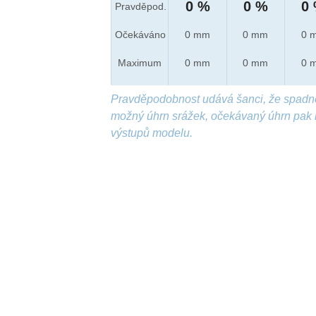
0 %
0 %
0
Pravděpod.
Očekáváno
0 mm
0 mm
0 
Maximum
0 mm
0 mm
0 
Pravděpodobnost udává šanci, že spadn
možný úhrn srážek, očekávaný úhrn pak 
výstupů modelu.