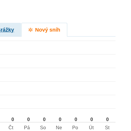
Srážky
Nový sníh
0
0
0
0
0
0
0
Čt
Pá
So
Ne
Po
Út
St