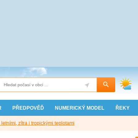
R
PŘEDPOVĚĎ
NUMERICKÝ
MODEL
ŘEKY
etními, zítra i tropickými teplotami