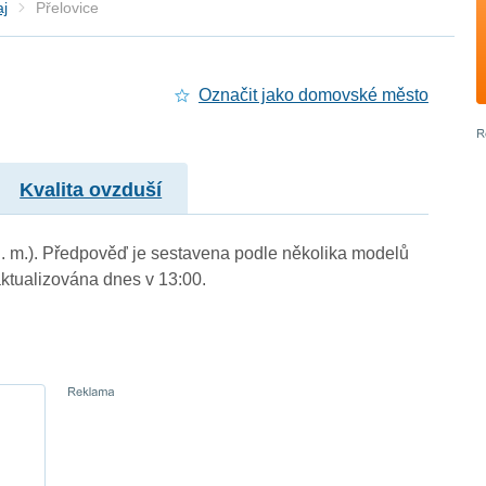
aj
Přelovice
Označit jako domovské město
Kvalita ovzduší
 n. m.). Předpověď je sestavena podle několika modelů
tualizována dnes v 13:00.