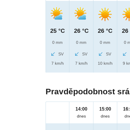
25 °C
26 °C
26 °C
26
0 mm
0 mm
0 mm
0 
SV
SV
SV
7 km/h
7 km/h
10 km/h
9 k
Pravděpodobnost srá
14:00
15:00
16
dnes
dnes
dn