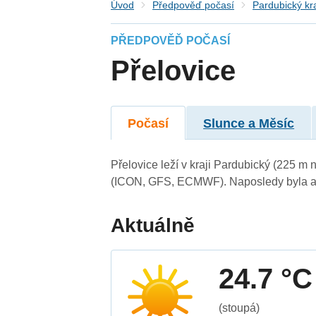
Úvod
Předpověď počasí
Pardubický kr
PŘEDPOVĚĎ POČASÍ
Přelovice
Počasí
Slunce a Měsíc
Přelovice leží v kraji Pardubický (225 m
(ICON, GFS, ECMWF). Naposledy byla ak
Aktuálně
24.7 °C
(stoupá)