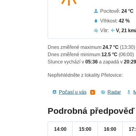
Pocitově:
24 °C
Vlhkost:
42 %
Vítr:
V, 21 km
Dnes změřené maximum
24.7 °C
(13:30)
Dnes změřené minimum
12.5 °C
(06:00)
Slunce vychází v
05:36
a zapadá v
20:2
Nepřehlédněte z lokality Přelovice:
Počasí u vás
Radar
M
8
Podrobná předpověď 
14:00
15:00
16:00
17