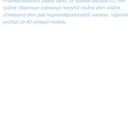
Pravděpodobnost udává šanci, že spadne alespoň 0,1 mm
srážek. Maximum zobrazuje nejvyšší možný úhrn srážek,
očekávaný úhrn pak nejpravděpodobnější variantu. Výpočet
vychází ze 40 výstupů modelu.