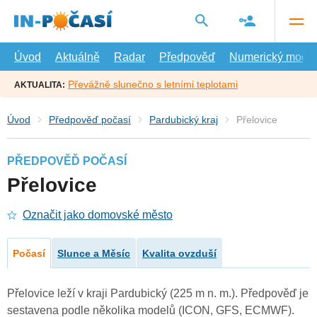
Přejít
na
hlavní
obsah
Úvod
Aktuálně
Radar
Předpověď
Numerický model
Převážně slunečno s letními teplotami
AKTUALITA:
Úvod
Předpověď počasí
Pardubický kraj
Přelovice
PŘEDPOVĚĎ POČASÍ
Přelovice
Označit jako domovské město
Počasí
Slunce a Měsíc
Kvalita ovzduší
Přelovice leží v kraji Pardubický (225 m n. m.). Předpověď je
sestavena podle několika modelů (ICON, GFS, ECMWF).