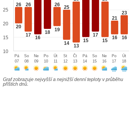
26
26
26
25
25
23
21
20
20
19
18
17
17
15
16
16
16
15
15
14
13
10
Pá
So
Ne
Po
Út
St
Čt
Pá
So
Ne
Po
Út
07
08
09
10
11
12
13
14
15
16
17
18
Graf zobrazuje nejvyšší a nejnižší denní teploty v průběhu
příštích dnů.