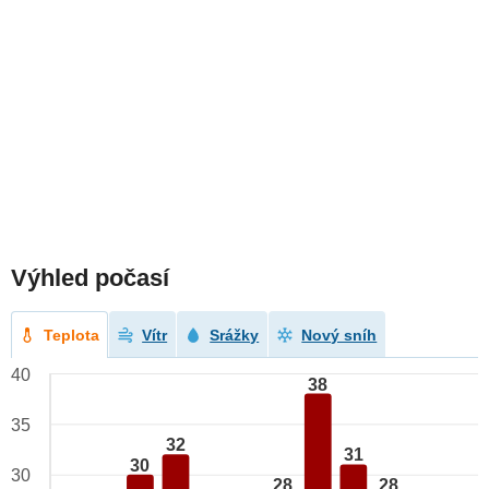
Výhled počasí
Teplota
Vítr
Srážky
Nový sníh
40
38
35
32
31
30
30
28
28