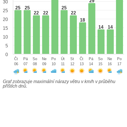
29
30
25
25
25
25
22
22
22
20
18
14
14
15
10
5
0
Čt
Pá
So
Ne
Po
Út
St
Čt
Pá
So
Ne
Po
06
07
08
09
10
11
12
13
14
15
16
17
Graf zobrazuje maximální nárazy větru v km/h v průběhu
příštích dnů.