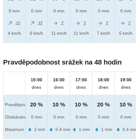
0 mm
0 mm
0 mm
0 mm
0 mm
0 mm
JZ
JZ
Z
Z
Z
Z
4 km/h
6 km/h
11 km/h
11 km/h
7 km/h
5 km/h
Pravděpodobnost srážek na 48 hodin
15:00
16:00
17:00
18:00
19:00
dnes
dnes
dnes
dnes
dnes
20 %
10 %
10 %
20 %
10 %
Pravděpod.
Očekáváno
0 mm
0 mm
0 mm
0 mm
0 mm
Maximum
2 mm
0.4 mm
1 mm
1 mm
0.4 mm