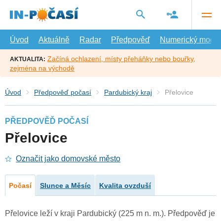
Přejít
na
hlavní
obsah
Úvod
Aktuálně
Radar
Předpověď
Numerický model
Začíná ochlazení, místy přeháňky nebo bouřky,
AKTUALITA:
zejména na východě
Úvod
Předpověď počasí
Pardubický kraj
Přelovice
PŘEDPOVĚĎ POČASÍ
Přelovice
Označit jako domovské město
Počasí
Slunce a Měsíc
Kvalita ovzduší
Přelovice leží v kraji Pardubický (225 m n. m.). Předpověď je