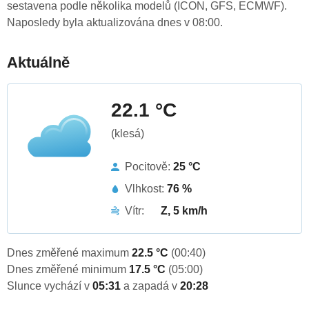
sestavena podle několika modelů (ICON, GFS, ECMWF).
Naposledy byla aktualizována dnes v 08:00.
Aktuálně
22.1 °C
(klesá)
Pocitově:
25 °C
Vlhkost:
76 %
Vítr:
Z, 5 km/h
Dnes změřené maximum
22.5 °C
(00:40)
Dnes změřené minimum
17.5 °C
(05:00)
Slunce vychází v
05:31
a zapadá v
20:28