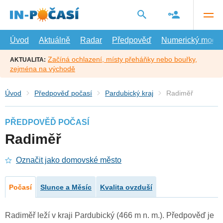
Přejít
na
hlavní
obsah
Úvod
Aktuálně
Radar
Předpověď
Numerický model
Začíná ochlazení, místy přeháňky nebo bouřky,
AKTUALITA:
zejména na východě
Úvod
Předpověď počasí
Pardubický kraj
Radiměř
PŘEDPOVĚĎ POČASÍ
Radiměř
Označit jako domovské město
Počasí
Slunce a Měsíc
Kvalita ovzduší
Radiměř leží v kraji Pardubický (466 m n. m.). Předpověď je