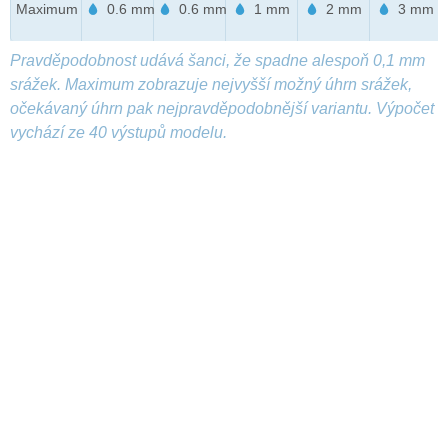
Maximum
0.6 mm
0.6 mm
1 mm
2 mm
3 mm
Pravděpodobnost udává šanci, že spadne alespoň 0,1 mm
srážek. Maximum zobrazuje nejvyšší možný úhrn srážek,
očekávaný úhrn pak nejpravděpodobnější variantu. Výpočet
vychází ze 40 výstupů modelu.