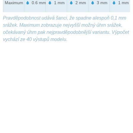
Maximum
0.6 mm
1 mm
2 mm
3 mm
1 mm
Pravděpodobnost udává šanci, že spadne alespoň 0,1 mm
srážek. Maximum zobrazuje nejvyšší možný úhrn srážek,
očekávaný úhrn pak nejpravděpodobnější variantu. Výpočet
vychází ze 40 výstupů modelu.