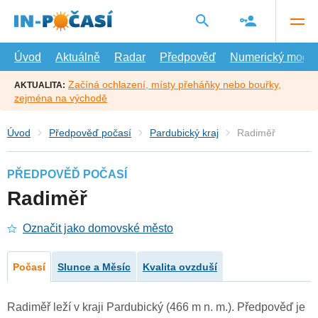
Přejít
na
hlavní
obsah
Úvod
Aktuálně
Radar
Předpověď
Numerický model
Začíná ochlazení, místy přeháňky nebo bouřky,
AKTUALITA:
zejména na východě
Úvod
Předpověď počasí
Pardubický kraj
Radiměř
PŘEDPOVĚĎ POČASÍ
Radiměř
Označit jako domovské město
Počasí
Slunce a Měsíc
Kvalita ovzduší
Radiměř leží v kraji Pardubický (466 m n. m.). Předpověď je