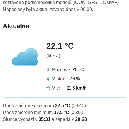
sestavena podle několika modelů (ICON, GFS, ECMWF).
Naposledy byla aktualizována dnes v 08:00.
Aktuálně
22.1 °C
(klesá)
Pocitově:
25 °C
Vlhkost:
76 %
Vítr:
Z, 5 km/h
Dnes změřené maximum
22.5 °C
(00:40)
Dnes změřené minimum
17.5 °C
(05:00)
Slunce vychází v
05:31
a zapadá v
20:28