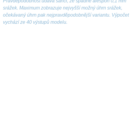
Pravděpodobnost udává šanci, že spadne alespoň 0,1 mm
srážek. Maximum zobrazuje nejvyšší možný úhrn srážek,
očekávaný úhrn pak nejpravděpodobnější variantu. Výpočet
vychází ze 40 výstupů modelu.