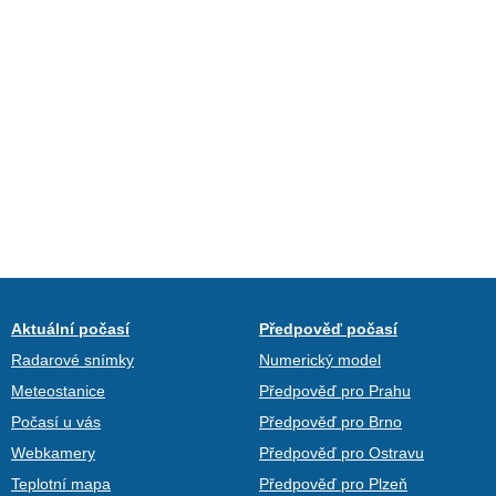
Aktuální počasí
Předpověď počasí
Radarové snímky
Numerický model
Meteostanice
Předpověď pro Prahu
Počasí u vás
Předpověď pro Brno
Webkamery
Předpověď pro Ostravu
Teplotní mapa
Předpověď pro Plzeň