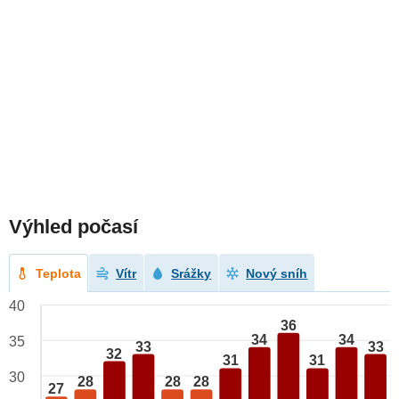
Výhled počasí
Teplota
Vítr
Srážky
Nový sníh
40
36
34
34
35
33
33
32
31
31
30
28
28
28
27