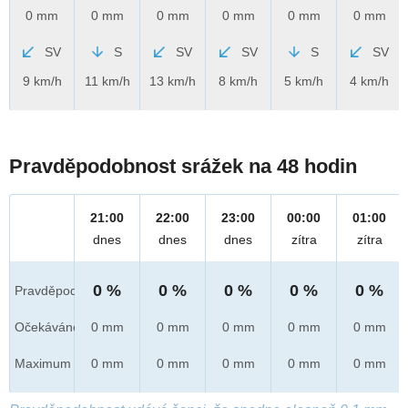
0 mm
0 mm
0 mm
0 mm
0 mm
0 mm
SV
S
SV
SV
S
SV
9 km/h
11 km/h
13 km/h
8 km/h
5 km/h
4 km/h
Pravděpodobnost srážek na 48 hodin
21:00
22:00
23:00
00:00
01:00
dnes
dnes
dnes
zítra
zítra
0 %
0 %
0 %
0 %
0 %
Pravděpod.
Očekáváno
0 mm
0 mm
0 mm
0 mm
0 mm
Maximum
0 mm
0 mm
0 mm
0 mm
0 mm