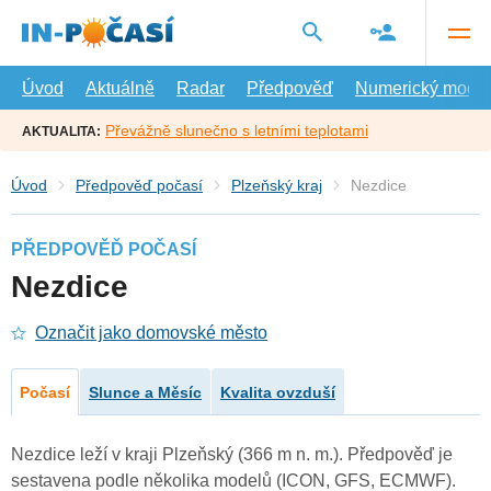
Přejít
na
hlavní
obsah
Úvod
Aktuálně
Radar
Předpověď
Numerický model
Převážně slunečno s letními teplotami
AKTUALITA:
Úvod
Předpověď počasí
Plzeňský kraj
Nezdice
PŘEDPOVĚĎ POČASÍ
Nezdice
Označit jako domovské město
Počasí
Slunce a Měsíc
Kvalita ovzduší
Nezdice leží v kraji Plzeňský (366 m n. m.). Předpověď je
sestavena podle několika modelů (ICON, GFS, ECMWF).