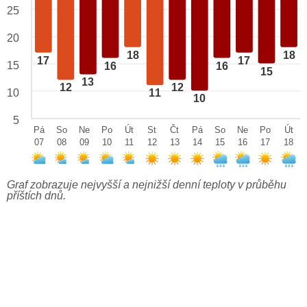
25
20
18
18
17
17
15
16
16
15
13
12
12
10
11
10
5
Pá
So
Ne
Po
Út
St
Čt
Pá
So
Ne
Po
Út
07
08
09
10
11
12
13
14
15
16
17
18
Graf zobrazuje nejvyšší a nejnižší denní teploty v průběhu
příštích dnů.