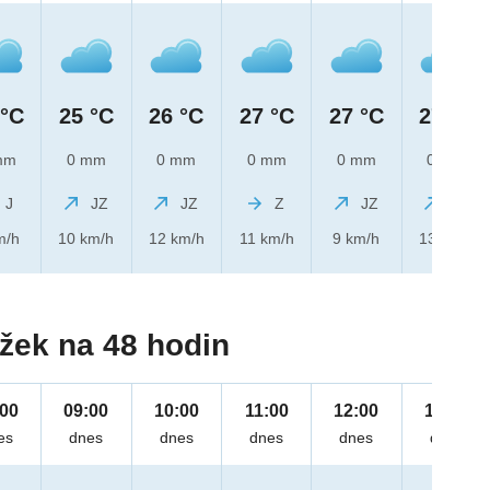
 °C
25 °C
26 °C
27 °C
27 °C
27 °C
mm
0 mm
0 mm
0 mm
0 mm
0 mm
J
JZ
JZ
Z
JZ
JZ
m/h
10 km/h
12 km/h
11 km/h
9 km/h
13 km/h
žek na 48 hodin
:00
09:00
10:00
11:00
12:00
13:00
es
dnes
dnes
dnes
dnes
dnes