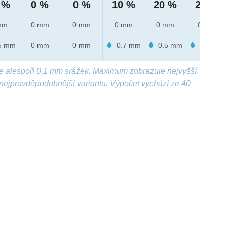
 %
0 %
0 %
10 %
20 %
20 %
mm
0 mm
0 mm
0 mm
0 mm
0 mm
5 mm
0 mm
0 mm
0.7 mm
0.5 mm
0.6 mm
e alespoň 0,1 mm srážek. Maximum zobrazuje nejvyšší
nejpravděpodobnější variantu. Výpočet vychází ze 40