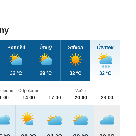
dny
Pondělí
Úterý
Středa
Čtvrtek
32 °C
29 °C
32 °C
32 °C
oledne
Odpoledne
Večer
1:00
14:00
17:00
20:00
23:00