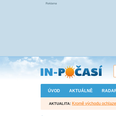
Přejít
na
hlavní
obsah
ÚVOD
AKTUÁLNĚ
RADA
Kromě východu ochlazen
AKTUALITA: