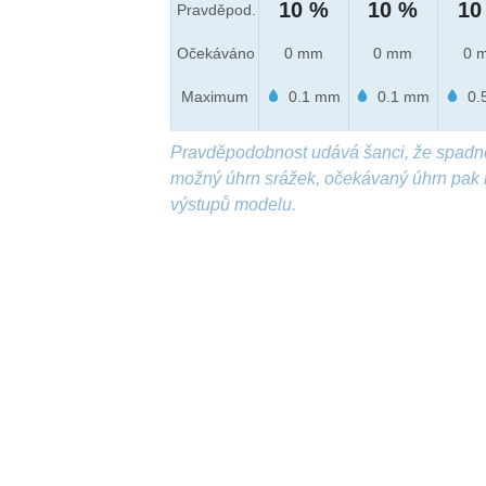
10 %
10 %
10
Pravděpod.
Očekáváno
0 mm
0 mm
0 
Maximum
0.1 mm
0.1 mm
0.
Pravděpodobnost udává šanci, že spadn
možný úhrn srážek, očekávaný úhrn pak 
výstupů modelu.