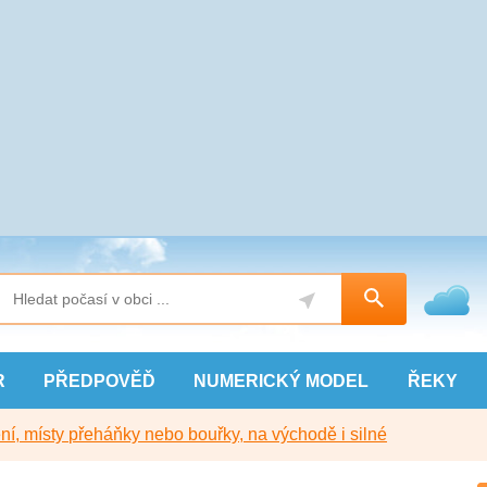
R
PŘEDPOVĚĎ
NUMERICKÝ
MODEL
ŘEKY
í, místy přeháňky nebo bouřky, na východě i silné