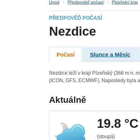
Úvod
Předpověď počasí
Plzeňský kraj
PŘEDPOVĚĎ POČASÍ
Nezdice
Počasí
Slunce a Měsíc
Nezdice leží v kraji Plzeňský (366 m n. 
(ICON, GFS, ECMWF). Naposledy byla ak
Aktuálně
19.8 °C
(stoupá)