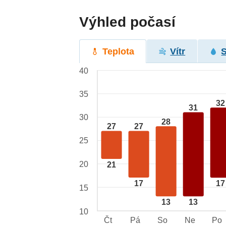
Výhled počasí
Teplota
Vítr
40
35
32
31
30
28
27
27
25
20
21
17
17
15
13
13
10
Čt
Pá
So
Ne
Po