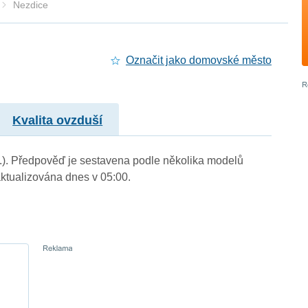
Nezdice
Označit jako domovské město
Kvalita ovzduší
m.). Předpověď je sestavena podle několika modelů
tualizována dnes v 05:00.