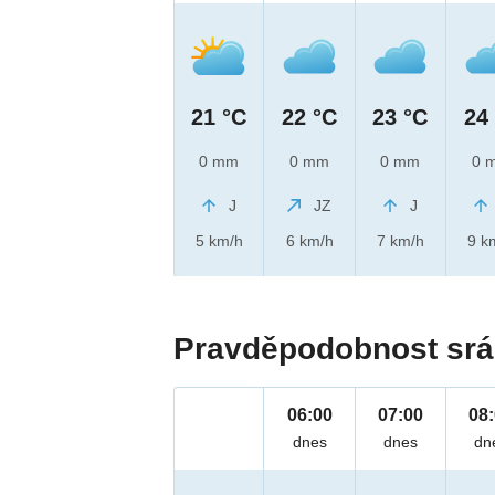
21 °C
22 °C
23 °C
24
0 mm
0 mm
0 mm
0 
J
JZ
J
5 km/h
6 km/h
7 km/h
9 k
Pravděpodobnost srá
06:00
07:00
08
dnes
dnes
dn