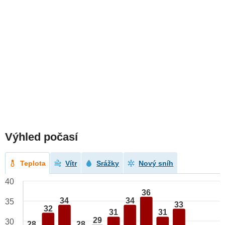
Výhled počasí
Teplota
Vítr
Srážky
Nový sníh
40
36
34
34
35
33
32
31
31
29
30
28
28