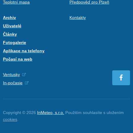
Teplotní mapa
Předpověď pro Plzeň
Archiv
Kontakty
Uživatelé
Články
Fotogalerie
Aplikace na telefony
Počasí na web
Ventusky
In-počasie
Copyright © 2026
InMeteo, s.r.o.
Použitím souhlasíte s uložením
cookies
.