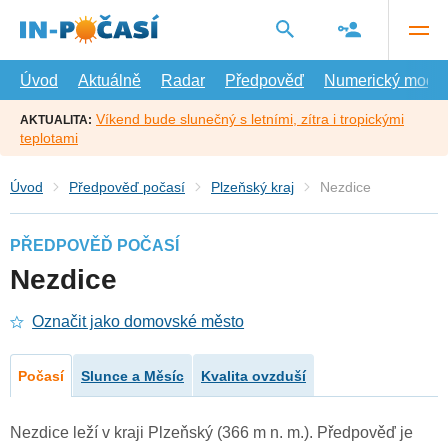
Přejít
na
hlavní
obsah
Úvod
Aktuálně
Radar
Předpověď
Numerický model
Víkend bude slunečný s letními, zítra i tropickými
AKTUALITA:
teplotami
Úvod
Předpověď počasí
Plzeňský kraj
Nezdice
PŘEDPOVĚĎ POČASÍ
Nezdice
Označit jako domovské město
Počasí
Slunce a Měsíc
Kvalita ovzduší
Nezdice leží v kraji Plzeňský (366 m n. m.). Předpověď je