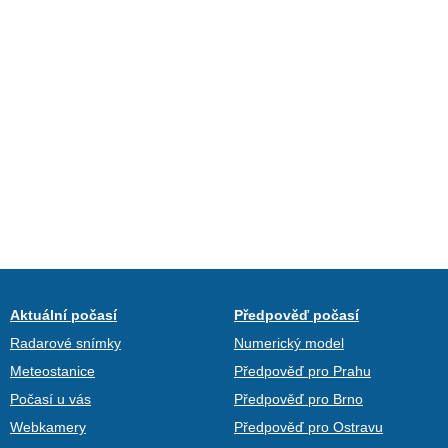
Aktuální počasí
Předpověď počasí
Radarové snímky
Numerický model
Meteostanice
Předpověď pro Prahu
Počasí u vás
Předpověď pro Brno
Webkamery
Předpověď pro Ostravu