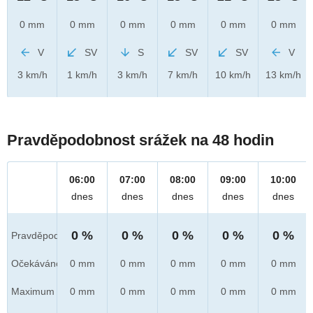
0 mm
0 mm
0 mm
0 mm
0 mm
0 mm
V
SV
S
SV
SV
V
3 km/h
1 km/h
3 km/h
7 km/h
10 km/h
13 km/h
Pravděpodobnost srážek na 48 hodin
06:00
07:00
08:00
09:00
10:00
dnes
dnes
dnes
dnes
dnes
0 %
0 %
0 %
0 %
0 %
Pravděpod.
Očekáváno
0 mm
0 mm
0 mm
0 mm
0 mm
Maximum
0 mm
0 mm
0 mm
0 mm
0 mm