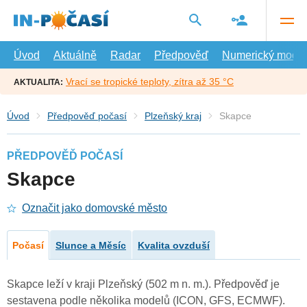
Přejít
na
hlavní
obsah
Úvod
Aktuálně
Radar
Předpověď
Numerický model
Vrací se tropické teploty, zítra až 35 °C
AKTUALITA:
Úvod
Předpověď počasí
Plzeňský kraj
Skapce
PŘEDPOVĚĎ POČASÍ
Skapce
Označit jako domovské město
Počasí
Slunce a Měsíc
Kvalita ovzduší
Skapce leží v kraji Plzeňský (502 m n. m.). Předpověď je
sestavena podle několika modelů (ICON, GFS, ECMWF).