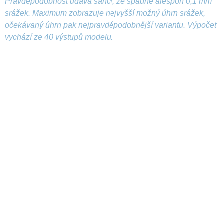
Pravděpodobnost udává šanci, že spadne alespoň 0,1 mm
srážek. Maximum zobrazuje nejvyšší možný úhrn srážek,
očekávaný úhrn pak nejpravděpodobnější variantu. Výpočet
vychází ze 40 výstupů modelu.