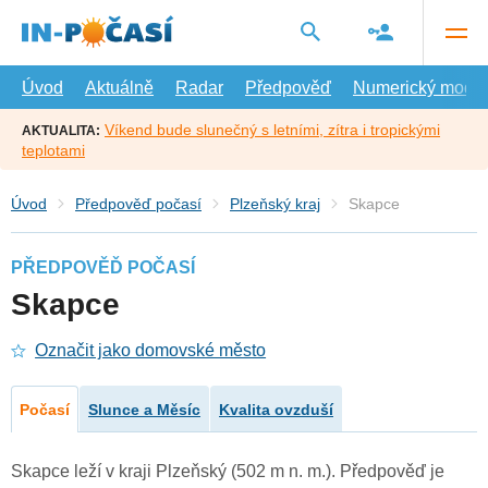
Přejít
na
hlavní
obsah
Úvod
Aktuálně
Radar
Předpověď
Numerický model
Víkend bude slunečný s letními, zítra i tropickými
AKTUALITA:
teplotami
Úvod
Předpověď počasí
Plzeňský kraj
Skapce
PŘEDPOVĚĎ POČASÍ
Skapce
Označit jako domovské město
Počasí
Slunce a Měsíc
Kvalita ovzduší
Skapce leží v kraji Plzeňský (502 m n. m.). Předpověď je