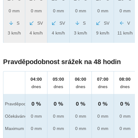
0 mm
0 mm
0 mm
0 mm
0 mm
0 mm
S
SV
SV
S
SV
V
3 km/h
4 km/h
4 km/h
3 km/h
9 km/h
11 km/h
Pravděpodobnost srážek na 48 hodin
04:00
05:00
06:00
07:00
08:00
dnes
dnes
dnes
dnes
dnes
0 %
0 %
0 %
0 %
0 %
Pravděpod.
Očekáváno
0 mm
0 mm
0 mm
0 mm
0 mm
Maximum
0 mm
0 mm
0 mm
0 mm
0 mm