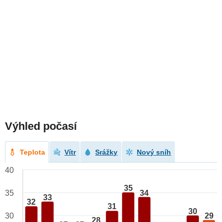
Výhled počasí
Teplota
Vítr
Srážky
Nový sníh
40
35
34
35
33
32
31
30
29
30
28