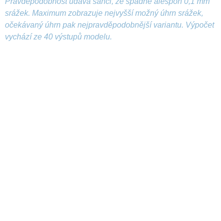
Pravděpodobnost udává šanci, že spadne alespoň 0,1 mm
srážek. Maximum zobrazuje nejvyšší možný úhrn srážek,
očekávaný úhrn pak nejpravděpodobnější variantu. Výpočet
vychází ze 40 výstupů modelu.