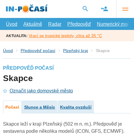
Přejít
na
hlavní
obsah
Úvod
Aktuálně
Radar
Předpověď
Numerický model
Vrací se tropické teploty, zítra až 35 °C
AKTUALITA:
Úvod
Předpověď počasí
Plzeňský kraj
Skapce
PŘEDPOVĚĎ POČASÍ
Skapce
Označit jako domovské město
Počasí
Slunce a Měsíc
Kvalita ovzduší
Skapce leží v kraji Plzeňský (502 m n. m.). Předpověď je
sestavena podle několika modelů (ICON, GFS, ECMWF).